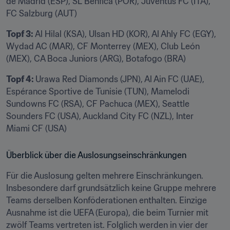
de Madrid (ESP), SL Benfica (POR), Juventus FC (ITA), 
FC Salzburg (AUT)
Topf 3:
 Al Hilal (KSA), Ulsan HD (KOR), Al Ahly FC (EGY), 
Wydad AC (MAR), CF Monterrey (MEX), Club León 
(MEX), CA Boca Juniors (ARG), Botafogo (BRA) 
Topf 4: 
Urawa Red Diamonds (JPN), Al Ain FC (UAE), 
Espérance Sportive de Tunisie (TUN), Mamelodi 
Sundowns FC (RSA), CF Pachuca (MEX), Seattle 
Sounders FC (USA), Auckland City FC (NZL), Inter 
Miami CF (USA) 
Überblick über die Auslosungseinschränkungen
Für die Auslosung gelten mehrere Einschränkungen. 
Insbesondere darf grundsätzlich keine Gruppe mehrere 
Teams derselben Konföderationen enthalten. Einzige 
Ausnahme ist die UEFA (Europa), die beim Turnier mit 
zwölf Teams vertreten ist. Folglich werden in vier der 