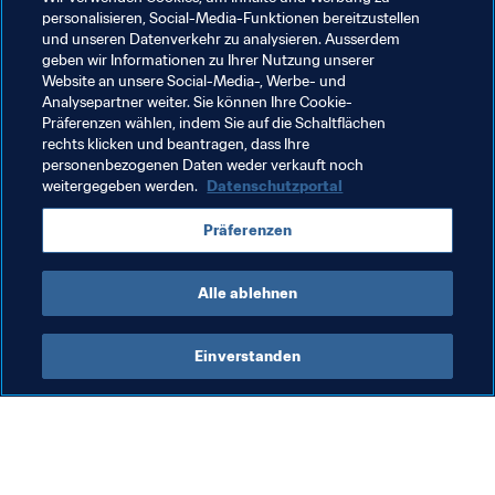
personalisieren, Social-Media-Funktionen bereitzustellen
Portugal
Austria
Saudi Arabia
AFC
und unseren Datenverkehr zu analysieren. Ausserdem
geben wir Informationen zu Ihrer Nutzung unserer
Korea Republic
Egypt
CAF
Morocco
Website an unsere Social-Media-, Werbe- und
Analysepartner weiter. Sie können Ihre Cookie-
Mexico
Japan
United Arab Emirates
Präferenzen wählen, indem Sie auf die Schaltflächen
rechts klicken und beantragen, dass Ihre
Tunisia
South Africa
New Zealand
OFC
personenbezogenen Daten weder verkauft noch
weitergegeben werden.
Datenschutzportal
Präferenzen
Alle ablehnen
FIFA Club World Cup 2025™
Einverstanden