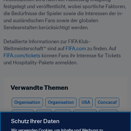
festgelegt und veröffentlicht, wobei sportliche Faktoren, 
die Bedürfnisse der Spieler sowie die Interessen der in- 
und ausländischen Fans sowie der globalen 
Sendeanstalten berücksichtigt werden.

Detaillierte Informationen zur FIFA Klub-
Weltmeisterschaft™ sind auf 
FIFA.com
 zu finden. Auf 
FIFA.com/tickets
 können Fans ihr Interesse für Tickets 
und Hospitality-Pakete anmelden.

Verwandte Themen
Organisation
Organisation
USA
Concacaf
England
UEFA
Spain
Germany
France
Schutz Ihrer Daten
Brazil
CONMEBOL
Argentina
Italy
Wir verwenden Cookies, um Inhalte und Werbung zu