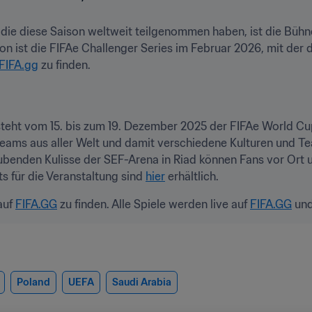
n, die diese Saison weltweit teilgenommen haben, ist die Bühn
ion ist die FIFAe Challenger Series im Februar 2026, mit der
FIFA.gg
steht vom 15. bis zum 19. Dezember 2025 der FIFAe World Cu
eams aus aller Welt und damit verschiedene Kulturen und T
enden Kulisse der SEF-Arena in Riad können Fans vor Ort un
s für die Veranstaltung sind 
hier
 erhältlich.
auf 
FIFA.GG
 zu finden. Alle Spiele werden live auf 
FIFA.GG
 und
Poland
UEFA
Saudi Arabia