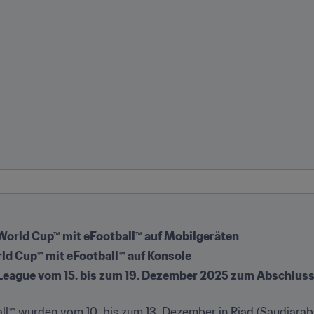
World Cup™ mit eFootball™ auf Mobilgeräten
ld Cup™ mit eFootball™ auf Konsole
League vom 15. bis zum 19. Dezember 2025 zum Abschluss 
l™ wurden vom 10. bis zum 13. Dezember in Riad (Saudiarabie