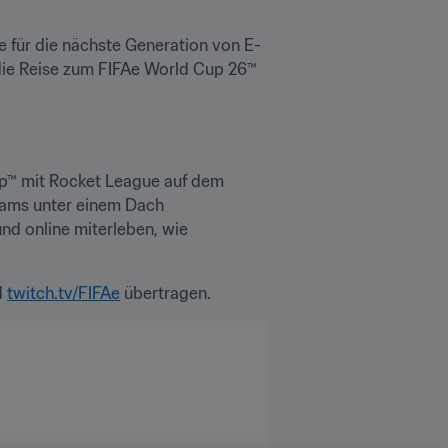
e für die nächste Generation von E-
 die Reise zum FIFAe World Cup 26™ 
p™ mit Rocket League auf dem 
eams unter einem Dach 
d online miterleben, wie 
 
twitch.tv/FIFAe
 übertragen.