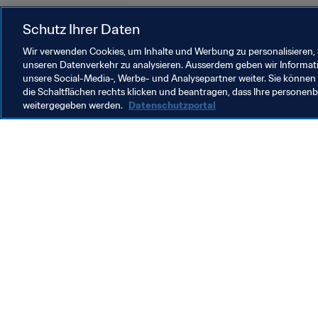
Schutz Ihrer Daten
Wir verwenden Cookies, um Inhalte und Werbung zu personalisieren, 
unseren Datenverkehr zu analysieren. Ausserdem geben wir Informat
unsere Social-Media-, Werbe- und Analysepartner weiter. Sie können 
Organisation
die Schaltflächen rechts klicken und beantragen, dass Ihre persone
weitergegeben werden.
Datenschutzportal
Organisation
O
Organisation
M
N
F
7
W
2
r
A
s