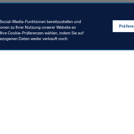
Social-Media-Funktionen bereitzustellen und
Präfer
ionen zu Ihrer Nutzung unserer Website an
Ihre Cookie-Präferenzen wählen, indem Sie auf
nbezogenen Daten weder verkauft noch
rganisation
Frauenfussball
it Unterstützung des
Förderung de
achhaltigkeitsfonds der
Frauenfussbal
IFA Fussball-
. Aug. 2026
6. Aug. 2026
eltmeisterschaft Brasilien
014™ werden zwei weitere
egionale technische
usbildungszentren im
üdamerikanischen Land