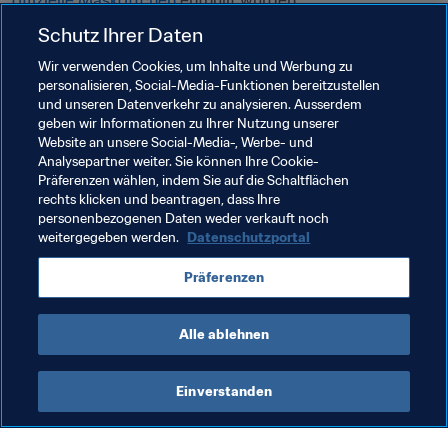
offizielle Maskottchen
 enthüllt wurden.
Schutz Ihrer Daten
Sichern Sie sich noch heute die besten Tickets für den 
exklusiven Visa-Vorverkauf unter 
FIFA.com/tickets
.
Wir verwenden Cookies, um Inhalte und Werbung zu
personalisieren, Social-Media-Funktionen bereitzustellen
und unseren Datenverkehr zu analysieren. Ausserdem
Verwandte Themen
geben wir Informationen zu Ihrer Nutzung unserer
Website an unsere Social-Media-, Werbe- und
Analysepartner weiter. Sie können Ihre Cookie-
Organisation von Turnieren
Organisation
Präferenzen wählen, indem Sie auf die Schaltflächen
rechts klicken und beantragen, dass Ihre
Organisation
Seychelles
CAF
personenbezogenen Daten weder verkauft noch
weitergegeben werden.
Datenschutzportal
Präferenzen
Alle ablehnen
FIFA Beach Soccer World Cup 
Einverstanden
Seychelles 2025™