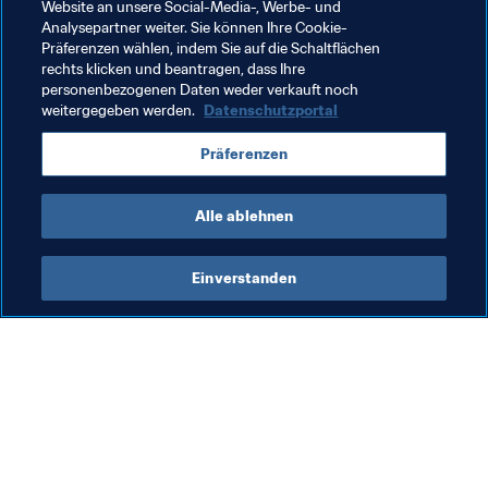
Website an unsere Social-Media-, Werbe- und
Analysepartner weiter. Sie können Ihre Cookie-
Organisation von Turnieren
Organisation
Präferenzen wählen, indem Sie auf die Schaltflächen
rechts klicken und beantragen, dass Ihre
Chile
CONMEBOL
personenbezogenen Daten weder verkauft noch
weitergegeben werden.
Datenschutzportal
Präferenzen
Alle ablehnen
FIFA U-20-Weltmeisterschaft Chile 
Einverstanden
2025™