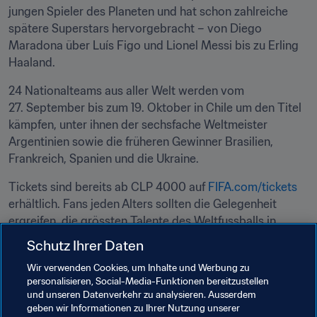
jungen Spieler des Planeten und hat schon zahlreiche 
spätere Superstars hervorgebracht – von Diego 
Maradona über Luís Figo und Lionel Messi bis zu Erling 
Haaland. 
24 Nationalteams aus aller Welt werden vom 
27. September bis zum 19. Oktober in Chile um den Titel 
kämpfen, unter ihnen der sechsfache Weltmeister 
Argentinien sowie die früheren Gewinner Brasilien, 
Frankreich, Spanien und die Ukraine.
Tickets sind bereits ab CLP 4000 auf 
FIFA.com/tickets
erhältlich. Fans jeden Alters sollten die Gelegenheit 
ergreifen, die grössten Talente des Weltfussballs in 
Aktion zu sehen.

Schutz Ihrer Daten
Wir verwenden Cookies, um Inhalte und Werbung zu
personalisieren, Social-Media-Funktionen bereitzustellen
und unseren Datenverkehr zu analysieren. Ausserdem
Verwandte Themen
geben wir Informationen zu Ihrer Nutzung unserer