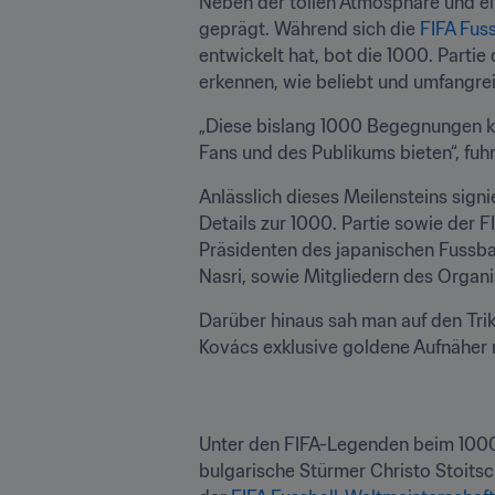
Neben der tollen Atmosphäre und ei
geprägt. Während sich die 
FIFA Fus
entwickelt hat, bot die 1000. Partie
erkennen, wie beliebt und umfangre
„Diese bislang 1000 Begegnungen ko
Fans und des Publikums bieten“, fuhr
Anlässlich dieses Meilensteins signi
Details zur 1000. Partie sowie der
Präsidenten des japanischen Fussb
Nasri, sowie Mitgliedern des Organ
Darüber hinaus sah man auf den Tri
Kovács exklusive goldene Aufnäher m
Unter den FIFA-Legenden beim 1000.
bulgarische Stürmer Christo Stoitsc