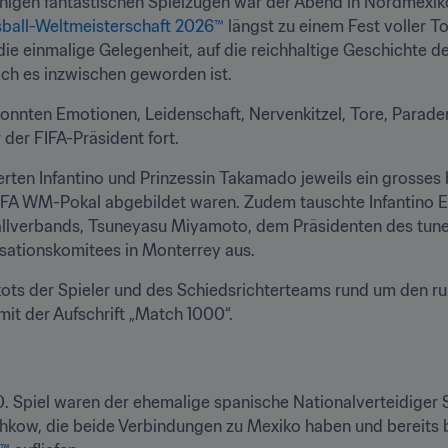
nigen fantastischen Spielzügen war der Abend in Nordmexiko
sball-Weltmeisterschaft 2026™
 längst zu einem Fest voller T
 die einmalige Gelegenheit, auf die reichhaltige Geschichte d
ich es inzwischen geworden ist.
nnten Emotionen, Leidenschaft, Nervenkitzel, Tore, Paraden
 der FIFA-Präsident fort.
erten Infantino und Prinzessin Takamado jeweils ein grosses 
 FIFA WM-Pokal abgebildet waren. Zudem tauschte Infantino 
allverbands, Tsuneyasu Miyamoto, dem Präsidenten des tune
isationskomitees in Monterrey aus.
kots der Spieler und des Schiedsrichterteams rund um den ru
it der Aufschrift „Match 1000“.
 Spiel waren der ehemalige spanische Nationalverteidiger S
hkow, die beide Verbindungen zu Mexiko haben und bereits be