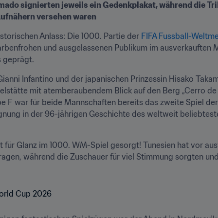
ado signierten jeweils ein Gedenkplakat, während die Trik
Aufnähern versehen waren
torischen Anlass: Die 1000. Partie der 
FIFA Fussball-Weltme
arbenfrohen und ausgelassenen Publikum im ausverkauften M
s geprägt.
ianni Infantino und der japanischen Prinzessin Hisako Takama
tätte mit atemberaubendem Blick auf den Berg „Cerro de la 
pe F war für beide Mannschaften bereits das zweite Spiel der
nung in der 96-jährigen Geschichte des weltweit beliebteste
t für Glanz im 1000. WM-Spiel gesorgt! Tunesien hat vor aus
ragen, während die Zuschauer für viel Stimmung sorgten und 