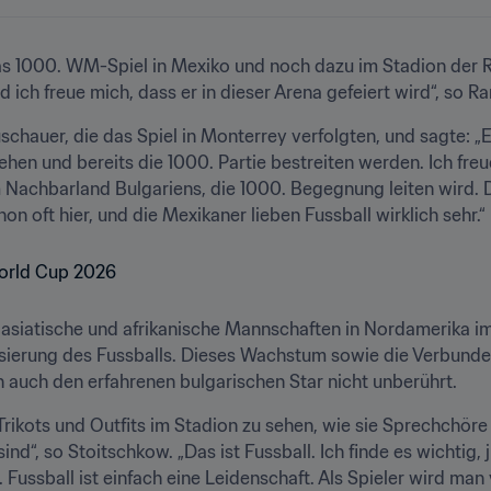
s 1000. WM-Spiel in Mexiko und noch dazu im Stadion der Ra
 ich freue mich, dass er in dieser Arena gefeiert wird“, so R
chauer, die das Spiel in Monterrey verfolgten, und sagte: „E
hen und bereits die 1000. Partie bestreiten werden. Ich freu
 Nachbarland Bulgariens, die 1000. Begegnung leiten wird. D
on oft hier, und die Mexikaner lieben Fussball wirklich sehr.“
siatische und afrikanische Mannschaften in Nordamerika imst
sierung des Fussballs. Dieses Wachstum sowie die Verbunden
n auch den erfahrenen bulgarischen Star nicht unberührt.
 Trikots und Outfits im Stadion zu sehen, wie sie Sprechchör
sind“, so Stoitschkow. „Das ist Fussball. Ich finde es wichtig
. Fussball ist einfach eine Leidenschaft. Als Spieler wird m