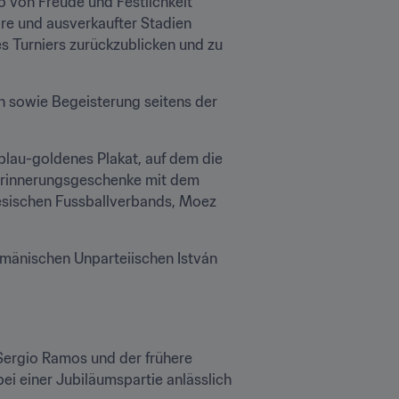
 von Freude und Festlichkeit 
ore und ausverkaufter Stadien 
es Turniers zurückzublicken und zu 
 sowie Begeisterung seitens der 
blau-goldenes Plakat, auf dem die 
Erinnerungsgeschenke mit dem 
sischen Fussballverbands, Moez 
mänischen Unparteiischen István 
ergio Ramos und der frühere 
i einer Jubiläumspartie anlässlich 