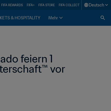
Deutsch
FIFA REWARDS
FIFA+
FIFA STORE
FIFA COLLECT
KETS & HOSPITALITY
Mehr
do feiern 1 
erschaft™ vor 