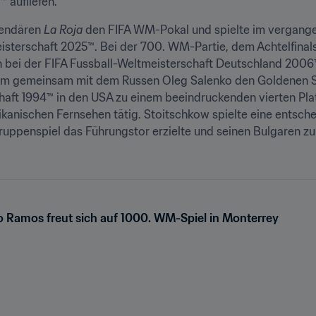
™ 
aufliefen.
endären 
La Roja
 den FIFA WM-Pokal und spielte im vergang
isterschaft 2025™. Bei der 700. WM-Partie, dem Achtelfinal
 bei der FIFA Fussball-Weltmeisterschaft Deutschland 2006™, s
ihm gemeinsam mit dem Russen Oleg Salenko den Goldenen Sc
haft 1994™ in den USA zu einem beeindruckenden vierten Platz
ikanischen Fernsehen tätig. Stoitschkow spielte eine entsch
ruppenspiel das Führungstor erzielte und seinen Bulgaren z
 Ramos freut sich auf 1000. WM-Spiel in Monterrey