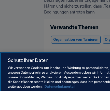
bekräftigten dabei ihr Engagement f
klären und sicherzustellen, dass „T
Bedingungen antreten kann.
Verwandte Themen
Organisation von Turnieren
Or
Schutz Ihrer Daten
Wir verwenden Cookies, um Inhalte und Werbung zu personalisieren, 
unseren Datenverkehr zu analysieren. Ausserdem geben wir Informat
unsere Social-Media-, Werbe- und Analysepartner weiter. Sie können 
Organisation
die Schaltflächen rechts klicken und beantragen, dass Ihre persone
weitergegeben werden.
Datenschutzportal
Organisation
F
Organisation
F