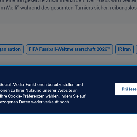
ür eine fortgesetzte Zusammenarbeit. Der Fokus wird weiterhi
eam Melli” während des gesamten Turniers sicher, reibungslo
ganisation
FIFA Fussball-Weltmeisterschaft 2026™
IR Iran
Social-Media-Funktionen bereitzustellen und
Präfer
ionen zu Ihrer Nutzung unserer Website an
Ihre Cookie-Präferenzen wählen, indem Sie auf
nbezogenen Daten weder verkauft noch
rauenfussball
Organisation
örderung des
Konstruktive 