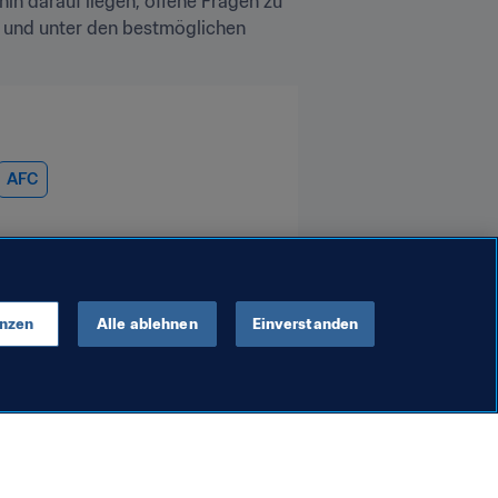
n darauf liegen, offene Fragen zu 
s und unter den bestmöglichen 
AFC
enzen
Alle ablehnen
Einverstanden
Organisation
und positive
FIFA präsentiert