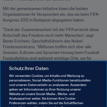
Mit der gemeinsamen Initiative lösen die beiden 
Organisationen ihr Versprechen ein, das sie beim FIFA-
Kongress 2012 in Budapest abgegeben haben.
"Dank der Zusammenarbeit mit der FIFA erreicht diese 
Botschaft des Friedens noch mehr Menschen", sagt 
Bente Erichsen, Geschäftsführerin des Nobel-
Friedenszentrums. "Millionen treffen sich über alle 
Grenzen, Kulturen und Sprachen hinweg beim Fussball. 
Fussballplätze sind weltweit wichtige Orte, um für 
Respekt, Gleichberechtigung und Freundschaft zu 
Schutz Ihrer Daten
werben – das heißt für Ideale, die für viele 
Friedensnobelpreisträger zentral sind. Alfred Nobel 
Wir verwenden Cookies, um Inhalte und Werbung zu
personalisieren, Social-Media-Funktionen bereitzustellen
wollte mit seinem Vermächtnis die Freundschaft unter 
und unseren Datenverkehr zu analysieren. Ausserdem
den Nationen stärken. Die internationale 
geben wir Informationen zu Ihrer Nutzung unserer
Fussballgemeinschaft hat nun die einmalige Chance, mit 
Website an unsere Social-Media-, Werbe- und
einer einfachen Geste – dem Handschlag für den Frieden 
Analysepartner weiter. Sie können Ihre Cookie-
Präferenzen wählen, indem Sie auf die Schaltflächen
– das Gleiche zu tun."