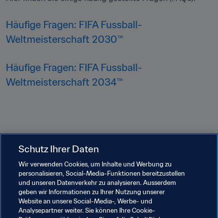
Häufige Fragen: FIFA Fussball-
Weltmeisterschaft 2030™ 
Häufige Fragen: FIFA Fussball-
Weltmeisterschaft 2034™ 
Schutz Ihrer Daten
Wir verwenden Cookies, um Inhalte und Werbung zu
Verwandte Themen
personalisieren, Social-Media-Funktionen bereitzustellen
und unseren Datenverkehr zu analysieren. Ausserdem
geben wir Informationen zu Ihrer Nutzung unserer
FIFA-Kongress
Organisation
Organisation
Website an unsere Social-Media-, Werbe- und
Analysepartner weiter. Sie können Ihre Cookie-
FIFA-Rat
Switzerland
UEFA
Spain