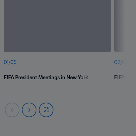
01
/
05
02
/
05
FIFA President Meetings in New York
FIFA Pres