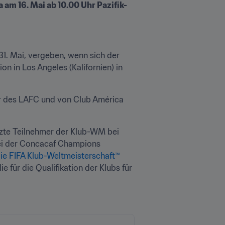
am 16. Mai ab 10.00 Uhr Pazifik-
1. Mai, vergeben, wenn sich der 
 in Los Angeles (Kalifornien) in 
der des LAFC und von Club América 
tzte Teilnehmer der Klub-WM bei 
ei der Concacaf Champions 
die FIFA Klub-Weltmeisterschaft™
ür die Qualifikation der Klubs für 