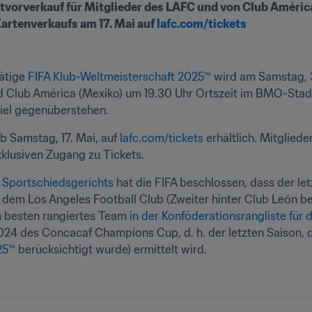
tvorverkauf für Mitglieder des LAFC und von Club América 
artenverkaufs am 17. Mai auf 
lafc.com/tickets
ätige 
FIFA Klub-Weltmeisterschaft 2025™
 wird am Samstag, 3
 Club América (Mexiko) um 19.30 Uhr Ortszeit im BMO-Stadion
iel gegenüberstehen.
 Samstag, 17. Mai, auf 
lafc.com/tickets
 erhältlich. Mitglie
xklusiven Zugang zu Tickets.
 Sportschiedsgerichts
 hat die FIFA beschlossen, dass der le
dem Los Angeles Football Club (Zweiter hinter Club León b
 besten rangiertes Team 
in der Konföderationsrangliste für 
 des Concacaf Champions Cup, d. h. der letzten Saison, die f
25™
 berücksichtigt wurde) ermittelt wird.
