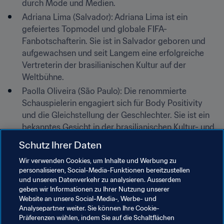
durch Mode und Medien.
Adriana Lima (Salvador): Adriana Lima ist ein 
gefeiertes Topmodel und globale FIFA-
Fanbotschafterin. Sie ist in Salvador geboren und 
aufgewachsen und seit Langem eine erfolgreiche 
Vertreterin der brasilianischen Kultur auf der 
Weltbühne.
Paolla Oliveira (São Paulo): Die renommierte 
Schauspielerin engagiert sich für Body Positivity 
und die Gleichstellung der Geschlechter. Sie ist ein 
bekanntes Gesicht in der brasilianischen Kultur- und 
Medienszene.
Schutz Ihrer Daten
Wir verwenden Cookies, um Inhalte und Werbung zu
Verwandte Themen
personalisieren, Social-Media-Funktionen bereitzustellen
und unseren Datenverkehr zu analysieren. Ausserdem
geben wir Informationen zu Ihrer Nutzung unserer
Organisation von Turnieren
Frauenfussball
Website an unsere Social-Media-, Werbe- und
Analysepartner weiter. Sie können Ihre Cookie-
Organisation
Organisation
Brazil
Präferenzen wählen, indem Sie auf die Schaltflächen