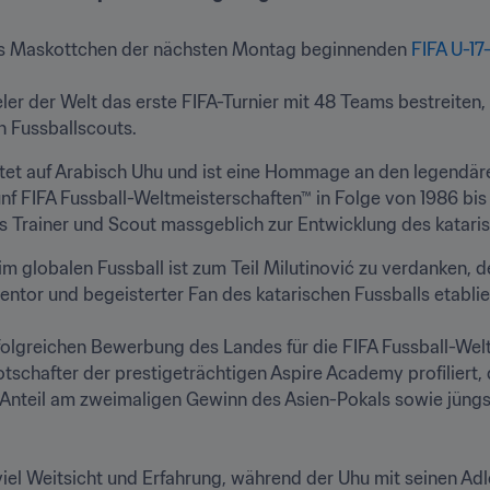
es Maskottchen der nächsten Montag beginnenden 
FIFA U-17
 der Welt das erste FIFA-Turnier mit 48 Teams bestreiten, 
n Fussballscouts.
 auf Arabisch Uhu und ist eine Hommage an den legendären 
fünf FIFA Fussball-Weltmeisterschaften™ in Folge von 1986 bis
ls Trainer und Scout massgeblich zur Entwicklung des katari
globalen Fussball ist zum Teil Milutinović zu verdanken, d
ntor und begeisterter Fan des katarischen Fussballs etabliert
erfolgreichen Bewerbung des Landes für die FIFA Fussball-Wel
otschafter der prestigeträchtigen Aspire Academy profiliert, 
Anteil am zweimaligen Gewinn des Asien-Pokals sowie jüngst
el Weitsicht und Erfahrung, während der Uhu mit seinen Adl