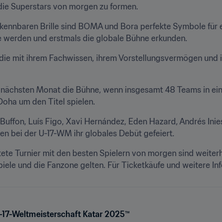
die Superstars von morgen zu formen.
kennbaren Brille sind BOMA und Bora perfekte Symbole für ei
e werden und erstmals die globale Bühne erkunden.
 die mit ihrem Fachwissen, ihrem Vorstellungsvermögen und i
m nächsten Monat die Bühne, wenn insgesamt 48 Teams in ein
Doha um den Titel spielen.
 Buffon, Luís Figo, Xavi Hernández, Eden Hazard, Andrés Inie
n bei der U-17-WM ihr globales Debüt gefeiert. 
ete Turnier mit den besten Spielern von morgen sind weiterh
iele und die Fanzone gelten. Für Ticketkäufe und weitere In
U-17-Weltmeisterschaft Katar 2025™