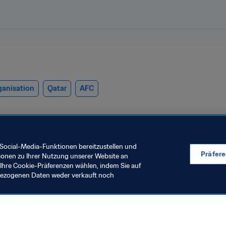
ganisation
Qatar
AFC
Social-Media-Funktionen bereitzustellen und
Präfer
ionen zu Ihrer Nutzung unserer Website an
Ihre Cookie-Präferenzen wählen, indem Sie auf
2025™
nbezogenen Daten weder verkauft noch
echnische Studiengruppe (TSG)
Entwicklung von Ta