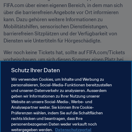
FIFA.com über einen eigenen Bereich, in dem man sich 
über die barrierefreien Angebote vor Ort informieren 
kann. Dazu gehören weitere Informationen zu 
Mobilitätshilfen, sensorischen Dienstleistungen, 
barrierefreien Sitzplätzen und der Verfügbarkeit von 
Diensten wie Untertiteln für Hörgeschädigte.
Wer noch keine Tickets hat, sollte auf FIFA.com/Tickets 
vorbeischauen, um sich diesen Sommer einen Platz bei 
diesem historischen Ereignis zu sichern. 
Schutz Ihrer Daten
Wir verwenden Cookies, um Inhalte und Werbung zu
Verwandte Themen
personalisieren, Social-Media-Funktionen bereitzustellen
und unseren Datenverkehr zu analysieren. Ausserdem
geben wir Informationen zu Ihrer Nutzung unserer
Organisation von Turnieren
Organisation
Website an unsere Social-Media-, Werbe- und
Analysepartner weiter. Sie können Ihre Cookie-
FIFA Fussball-Weltmeisterschaft 2026™
USA
Präferenzen wählen, indem Sie auf die Schaltflächen
rechts klicken und beantragen, dass Ihre
Concacaf
Mexico
Canada
personenbezogenen Daten weder verkauft noch
weitergegeben werden.
Datenschutzportal