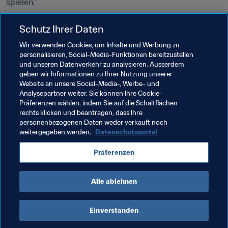
spielen.“
Schutz Ihrer Daten
Verwandte Themen
Wir verwenden Cookies, um Inhalte und Werbung zu
personalisieren, Social-Media-Funktionen bereitzustellen
Volunteers
Organisation von Turnieren
und unseren Datenverkehr zu analysieren. Ausserdem
geben wir Informationen zu Ihrer Nutzung unserer
Organisation
Website an unsere Social-Media-, Werbe- und
Analysepartner weiter. Sie können Ihre Cookie-
FIFA Fussball-Weltmeisterschaft 2026™
Canada
Präferenzen wählen, indem Sie auf die Schaltflächen
rechts klicken und beantragen, dass Ihre
Concacaf
personenbezogenen Daten weder verkauft noch
weitergegeben werden.
Datenschutzportal
Präferenzen
Alle ablehnen
Organisation
Einverstanden