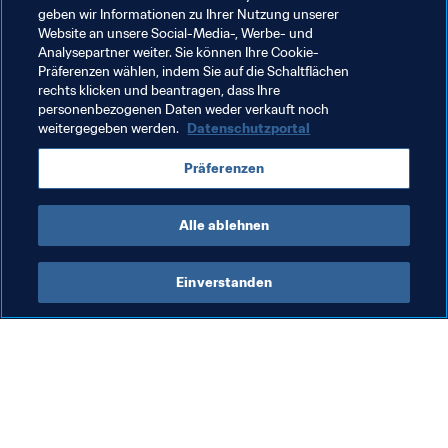
geben wir Informationen zu Ihrer Nutzung unserer
Website an unsere Social-Media-, Werbe- und
Analysepartner weiter. Sie können Ihre Cookie-
Präferenzen wählen, indem Sie auf die Schaltflächen
rechts klicken und beantragen, dass Ihre
Verwandte Themen
personenbezogenen Daten weder verkauft noch
weitergegeben werden.
Datenschutzportal
Organisation
Organisation
Präferenzen
United Arab Emirates
AFC
Alle ablehnen
Einverstanden
Was die FIFA macht
Besuchen Sie auch
Legal
Alle Nachrichten und 