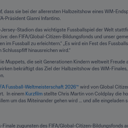
f, dass sie bei der allerersten Halbzeitshow eines WM-Endspi
FA-Präsident Gianni Infantino.
ersey-Stadion das wichtigste Fussballspiel der Welt stattfind
iative: den FIFA/Global-Citizen-Bildungsfonds und unser geme
im Fussball zu erleichtern.“ „Es wird ein Fest des Fussballs,
 Schlusspfiff hinausreichen wird.“
ie Muppets, die seit Generationen Kindern weltweit Freude 
itwirken bekräftigt das Ziel der Halbzeitshow des WM-Finales
n.
FA Fussball-Weltmeisterschaft 2026™
 wird von Global Citize
.  In einem 
Kurzfilm
 stellte Chris Martin von Coldplay die h
allem um das Miteinander gehen wird … und alle eingeladen si
-Finale zugunsten des FIFA/Global-Citizen-Bildungsfonds au