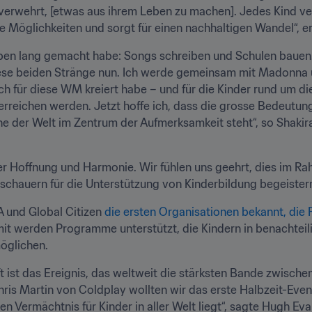
verwehrt, [etwas aus ihrem Leben zu machen]. Jedes Kind ve
e Möglichkeiten und sorgt für einen nachhaltigen Wandel“, 
eben lang gemacht habe: Songs schreiben und Schulen bauen.
ese beiden Stränge nun. Ich werde gemeinsam mit Madonna u
ch für diese WM kreiert habe – und für die Kinder rund um die
rreichen werden. Jetzt hoffe ich, dass die grosse Bedeutung 
e der Welt im Zentrum der Aufmerksamkeit steht“, so Shakira,
der Hoffnung und Harmonie. Wir fühlen uns geehrt, dies im R
schauern für die Unterstützung von Kinderbildung begeistern“
A und Global Citizen 
die ersten Organisationen bekannt, die 
mit werden Programme unterstützt, die Kindern in benachteil
öglichen. 
t ist das Ereignis, das weltweit die stärksten Bande zwisc
ris Martin von Coldplay wollten wir das erste Halbzeit-Even
n Vermächtnis für Kinder in aller Welt liegt“, sagte Hugh Ev