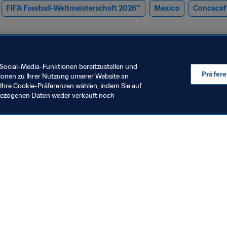
FIFA Fussball-Weltmeisterschaft 2026™
Mexico
Concacaf
Social-Media-Funktionen bereitzustellen und
Präfer
ionen zu Ihrer Nutzung unserer Website an
Ihre Cookie-Präferenzen wählen, indem Sie auf
nbezogenen Daten weder verkauft noch
rauenfussball
Organisation
örderung des
Konstruktive 
rauenfussballs (Juli 2026)
Gespräche de
Führung in R
. Aug. 2026
5. Aug. 2026