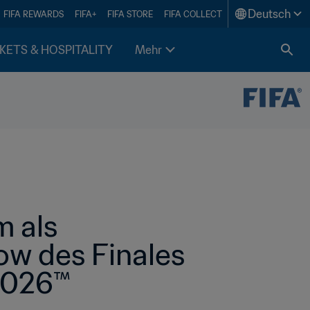
Deutsch
FIFA REWARDS
FIFA+
FIFA STORE
FIFA COLLECT
KETS & HOSPITALITY
Mehr
 als 
ow des Finales 
 2026™