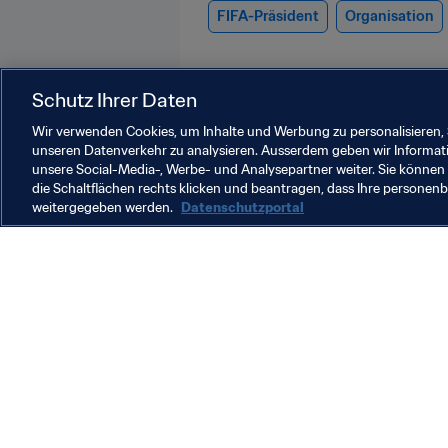
FIFA-Präsident
Organisation
Schutz Ihrer Daten
Wir verwenden Cookies, um Inhalte und Werbung zu personalisieren, 
unseren Datenverkehr zu analysieren. Ausserdem geben wir Informat
unsere Social-Media-, Werbe- und Analysepartner weiter. Sie können 
Organisation
die Schaltflächen rechts klicken und beantragen, dass Ihre persone
weitergegeben werden.
Datenschutzportal
Organisation
F
Organisation
F
F
6