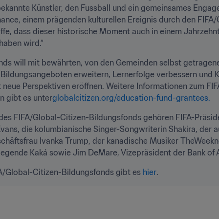
tbekannte Künstler, den Fussball und ein gemeinsames Engage
nce, einem prägenden kulturellen Ereignis durch den FIFA/G
ffe, dass dieser historische Moment auch in einem Jahrzehnt
haben wird.“
ds will mit bewährten, von den Gemeinden selbst getragenen 
ildungsangeboten erweitern, Lernerfolge verbessern und Ki
neue Perspektiven eröffnen. Weitere Informationen zum FIFA
 gibt es unter
globalcitizen.org/education-fund-grantees.
es FIFA/Global-Citizen-Bildungsfonds gehören FIFA-Präsiden
ans, die kolumbianische Singer-Songwriterin Shakira, der a
häftsfrau Ivanka Trump, der kanadische Musiker TheWeeknd
lllegende Kaká sowie Jim DeMare, Vizepräsident der Bank of A
A/Global-Citizen-Bildungsfonds gibt es 
hier
. 