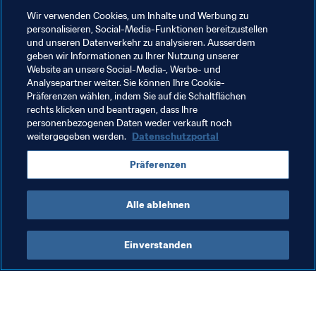
Wir verwenden Cookies, um Inhalte und Werbung zu
Verwandte Themen
personalisieren, Social-Media-Funktionen bereitzustellen
und unseren Datenverkehr zu analysieren. Ausserdem
geben wir Informationen zu Ihrer Nutzung unserer
Organisation von Turnieren
Organisation
Website an unsere Social-Media-, Werbe- und
Analysepartner weiter. Sie können Ihre Cookie-
FIFA Fussball-Weltmeisterschaft 2026™
USA
Präferenzen wählen, indem Sie auf die Schaltflächen
rechts klicken und beantragen, dass Ihre
Concacaf
Mexico
Canada
personenbezogenen Daten weder verkauft noch
weitergegeben werden.
Datenschutzportal
Präferenzen
Alle ablehnen
Organisation
Einverstanden