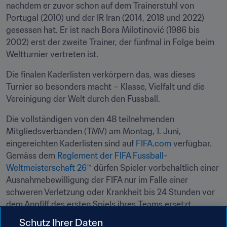
nachdem er zuvor schon auf dem Trainerstuhl von 
Portugal (2010) und der IR Iran (2014, 2018 und 2022) 
gesessen hat. Er ist nach Bora Milotinović (1986 bis 
2002) erst der zweite Trainer, der fünfmal in Folge beim 
Weltturnier vertreten ist.
Die finalen Kaderlisten verkörpern das, was dieses 
Turnier so besonders macht – Klasse, Vielfalt und die 
Vereinigung der Welt durch den Fussball.
Die vollständigen von den 48 teilnehmenden 
Mitgliedsverbänden (TMV) am Montag, 1. Juni, 
eingereichten Kaderlisten sind auf 
FIFA.com
 verfügbar. 
Gemäss dem 
Reglement der FIFA Fussball-
Weltmeisterschaft 26™
 dürfen Spieler vorbehaltlich einer 
Ausnahmebewilligung der FIFA nur im Falle einer 
schweren Verletzung oder Krankheit bis 24 Stunden vor 
dem Anpfiff des ersten Spiels ihres Teams ersetzt 
werden.
Schutz Ihrer Daten