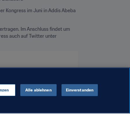
er Kongress im Juni in Addis Abeba 
ertragen. Im Anschluss findet um 
17.00 Uhr MEZ eine Live-Medienkonferenz mit dem FIFA-Präsidenten statt. Sie können den Kongress auch auf Twitter unter 
enzen
Alle ablehnen
Einverstanden