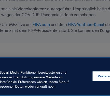
mals als Videokonferenz durchgeführt. Ursprünglich hätte d
rde wegen der COVID-19-Pandemie jedoch verschoben.
 Uhr MEZ live auf 
FIFA.com
 und dem 
FIFA-YouTube-Kanal
 üb
Organisation
Organisation
FIFA-Rat
Social-Media-Funktionen bereitzustellen und
Präfer
ionen zu Ihrer Nutzung unserer Website an
Ihre Cookie-Präferenzen wählen, indem Sie auf
nbezogenen Daten weder verkauft noch