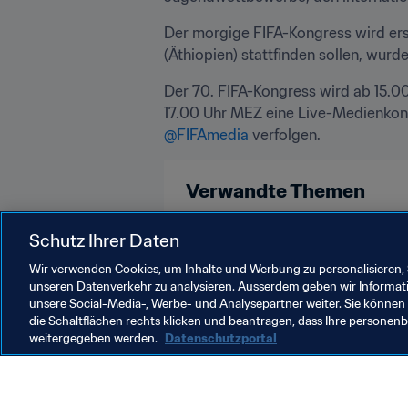
Der morgige FIFA-Kongress wird erst
(Äthiopien) stattfinden sollen, wu
Der 70. FIFA-Kongress wird ab 15.00
@FIFAmedia
 verfolgen.
Verwandte Themen
FIFA-Kongress
FIFA-Präsident
Schutz Ihrer Daten
Wir verwenden Cookies, um Inhalte und Werbung zu personalisieren, 
unseren Datenverkehr zu analysieren. Ausserdem geben wir Informat
unsere Social-Media-, Werbe- und Analysepartner weiter. Sie können 
die Schaltflächen rechts klicken und beantragen, dass Ihre persone
weitergegeben werden.
Datenschutzportal