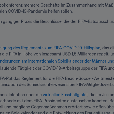
Videokonferenz mehrere Geschäfte im Zusammenhang mit Maß
alen COVID-19-Pandemie helfen sollen.
 gängiger Praxis die Beschlüsse, die der FIFA-Ratsausschuss
igung des Reglements zum FIFA-COVID-19-Hilfsplan
, das d
h die FIFA in Höhe von insgesamt USD 1,5 Milliarden regelt, u
nderungen am internationalen Spielkalender der Männer und
laufende Tätigkeit der COVID-19-Arbeitsgruppe der FIFA und
FA-Rat das Reglement für die FIFA Beach-Soccer-Weltmeiste
ganisation des Schiedsrichterwesens bei FIFA-Mitgliedsverb
nni Infantino über die 
virtuellen Fussballgipfel
, die im Juli 
sverbände mit dem FIFA-Präsidenten austauschen konnten. Bei 
all und mögliche Gegenmaßnahmen erörtert sowie offen über
len Spielkalender und die Entwicklung des Frauenfussballs 