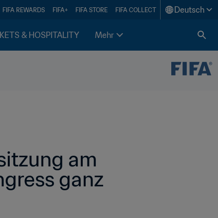
Deutsch
FIFA REWARDS
FIFA+
FIFA STORE
FIFA COLLECT
KETS & HOSPITALITY
Mehr
itzung am 
ngress ganz 