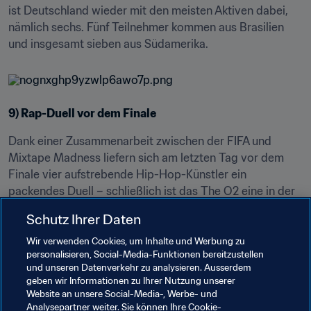
ist Deutschland wieder mit den meisten Aktiven dabei, 
nämlich sechs. Fünf Teilnehmer kommen aus Brasilien 
und insgesamt sieben aus Südamerika.
9) Rap-Duell vor dem Finale
Dank einer Zusammenarbeit zwischen der FIFA und 
Mixtape Madness liefern sich am letzten Tag vor dem 
Finale vier aufstrebende Hip-Hop-Künstler ein 
packendes Duell – schließlich ist das The O2 eine in der 
Welt der Musik äußerst beliebte Location. Kurz vor dem 
Schutz Ihrer Daten
entscheidenden Spiel wird ein Künstler zum FIFA Head 2 
Head Freestyle Champion 2019 gekrönt.
Wir verwenden Cookies, um Inhalte und Werbung zu
personalisieren, Social-Media-Funktionen bereitzustellen
und unseren Datenverkehr zu analysieren. Ausserdem
10) Erste Eindrücke von FIFA 20
geben wir Informationen zu Ihrer Nutzung unserer
Website an unsere Social-Media-, Werbe- und
Interesse an einem exklusiven Blick auf EA SPORTS FIFA 
Analysepartner weiter. Sie können Ihre Cookie-