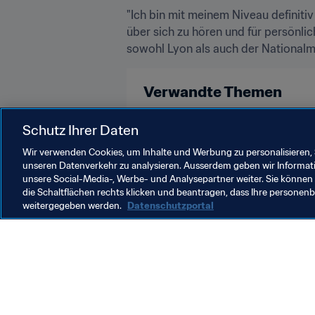
"Ich bin mit meinem Niveau definitiv
über sich zu hören und für persönli
sowohl Lyon als auch der Nationalm
Verwandte Themen
Schutz Ihrer Daten
England
France
Wir verwenden Cookies, um Inhalte und Werbung zu personalisieren, 
unseren Datenverkehr zu analysieren. Ausserdem geben wir Informat
unsere Social-Media-, Werbe- und Analysepartner weiter. Sie können 
die Schaltflächen rechts klicken und beantragen, dass Ihre persone
weitergegeben werden.
Datenschutzportal
Was die FIFA macht
Besuch
Legal
Alle Na