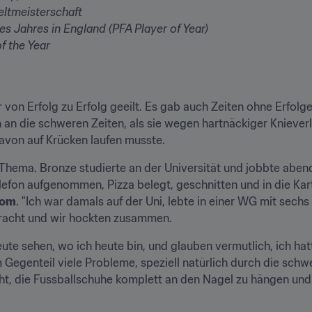
Weltmeisterschaft
es Jahres in England (PFA Player of Year)
f the Year
 von Erfolg zu Erfolg geeilt. Es gab auch Zeiten ohne Erfolge 
 an die schweren Zeiten, als sie wegen hartnäckiger Knieverl
avon auf Krücken laufen musste.
hema. Bronze studierte an der Universität und jobbte abends
efon aufgenommen, Pizza belegt, geschnitten und in die Karto
com
. "Ich war damals auf der Uni, lebte in einer WG mit sech
racht und wir hockten zusammen.
ute sehen, wo ich heute bin, und glauben vermutlich, ich hat
 Gegenteil viele Probleme, speziell natürlich durch die schw
, die Fussballschuhe komplett an den Nagel zu hängen und m