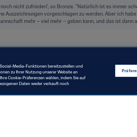
 noch nicht zufrieden", so Bronze. "Natürlich ist es immer sc
che Auszeichnungen vorgeschlagen zu werden. Aber ich habe 
annschaft mehr – viel mehr – geben kann, und das ist dann a
Social-Media-Funktionen bereitzustellen und
Präfer
ionen zu Ihrer Nutzung unserer Website an
Ihre Cookie-Präferenzen wählen, indem Sie auf
nbezogenen Daten weder verkauft noch
en Sie auch
chrichten und Themen