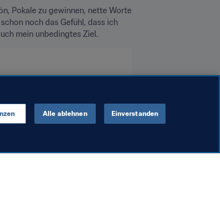
hön, Pokale zu gewinnen, nette Worte 
schon noch das Gefühl, dass ich 
uch mein unbedingtes Ziel.
enzen
Alle ablehnen
Einverstanden