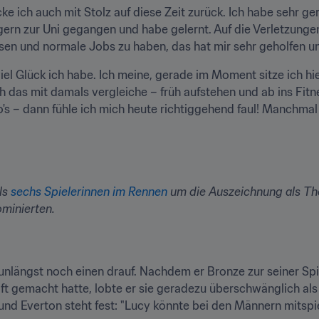
cke ich auch mit Stolz auf diese Zeit zurück. Ich habe sehr ge
 gern zur Uni gegangen und habe gelernt. Auf die Verletzungen 
sen und normale Jobs zu haben, das hat mir sehr geholfen u
el Glück ich habe. Ich meine, gerade im Moment sitze ich hie
 das mit damals vergleiche – früh aufstehen und ab ins Fitne
 – dann fühle ich mich heute richtiggehend faul! Manchmal de
ls
sechs Spielerinnen im Rennen
um die Auszeichnung als The
ominierten.
unlängst noch einen drauf. Nachdem er Bronze zur seiner Spiel
ft gemacht hatte, lobte er sie geradezu überschwänglich als
d Everton steht fest: "Lucy könnte bei den Männern mitspiele