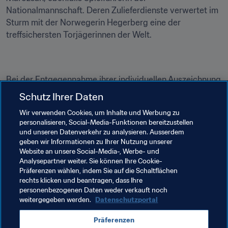
Nationalmannschaft. Deren Zulieferdienste verwertet im 
Sturm mit der Norwegerin Hegerberg eine der 
treffsichersten Torjägerinnen der Welt.
Bei der Entgegennahme ihrer individuellen Auszeichnung 
betonen die Geehrten mit schöner Regelmäßigkeit, dass 
Schutz Ihrer Daten
sie den Preis ihrer Mitspielerinnen oder Mitspielern 
Wir verwenden Cookies, um Inhalte und Werbung zu
verdanken. Selten dürfte dies aber so zutreffend sein wie 
personalisieren, Social-Media-Funktionen bereitzustellen
in dem Fall, dass eine Spielerin aus Lyon The Best FIFA-
und unseren Datenverkehr zu analysieren. Ausserdem
Weltfussballerin wird.
geben wir Informationen zu Ihrer Nutzung unserer
Website an unsere Social-Media-, Werbe- und
Auch Sie können teilnehmen und Ihre Stimme für The 
Analysepartner weiter. Sie können Ihre Cookie-
Präferenzen wählen, indem Sie auf die Schaltflächen
Best abgeben.
rechts klicken und beantragen, dass Ihre
personenbezogenen Daten weder verkauft noch
weitergegeben werden.
Datenschutzportal
Verwandte Themen
Präferenzen