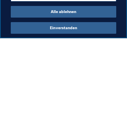
France
Alle ablehnen
Einverstanden
Was die FIFA macht
Besuchen Sie auch
Legal
Alle Nachrichten und 
Themen
Transfersystem
Berichte und 
Frauenfussball
Dokumente
Fussballförderung
FIFA-Stiftung
Innovation
FIFA Museum
Talentförderung
Stellen & Karriere
Organisation von Turnieren