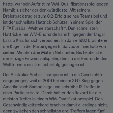
hatte, war sein Auftritt im WM-Qualifikationsspiel gegen 
Namibia sicher der denkwürdigste. Mit seinem 
Dreierpack trug er zum 8:2-Erfolg seines Teams bei und 
ist der schnellste Hattrick-Schütze in einem Spiel der 
FIFA Fussball-Weltmeisterschaft™. Den schnellsten 
Hattrick einer WM-Endrunde kann hingegen der Ungar 
László Kiss für sich verbuchen. Im Jahre 1982 brachte er 
die Kugel in der Partie gegen El Salvador innerhalb von 
sieben Minuten drei Mal im Netz unter. Bis heute ist er 
der einzige Einwechselspieler, dem in der Endrunde des 
Weltturniers ein Dreifacherfolg gelungen ist.
Der Australier Archie Thompson ist in die Geschichte 
eingegangen, weil er 2001 bei einem 31:0-Sieg gegen 
Amerikanisch Samoa sage und schreibe 13 Treffer in 
einer Partie erzielte. Damit hält er den Rekord für die 
meisten Treffer in einem WM-Qualifikationsspiel. Den 
Geschwindigkeitsrekord brach er damit allerdings nicht, 
denn zwischen den schnellsten drei Treffern lagen fünf 