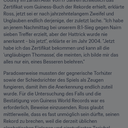
County im zarten Alter von 17 Jahren schließlich das 
Zertifikat vom Guiness-Buch der Rekorde erhielt, erklärte 
Ross, jetzt sei er nach jahrzehntelangem Zweifel und 
Unglauben endlich derjenige, der zuletzt lache. "Ich habe 
an jenem Nachmittag bei unserem 8:1-Sieg gegen Nairn 
sieben Treffer erzielt, aber der Hattrick wurde nie 
anerkannt - bis jetzt", erklärte er im Jahr 2004. "Jetzt 
habe ich das Zertifikat bekommen und kann all die 
'ungläubigen Thomasse', die meinten, ich bilde mir das 
alles nur ein, eines Besseren belehren."
Paradoxerweise mussten der gegnerische Torhüter 
sowie der Schiedsrichter des Spiels als Zeugen 
fungieren, damit ihm die Anerkennung endlich zuteil 
wurde. Für die Untersuchung des Falls und die 
Bestätigung von Guiness World Records war es 
erforderlich, Beweise einzusenden. Ross glaubt 
mittlerweile, dass es fast unmöglich sein dürfte, seinen 
Rekord zu brechen, weil die derzeit üblichen 