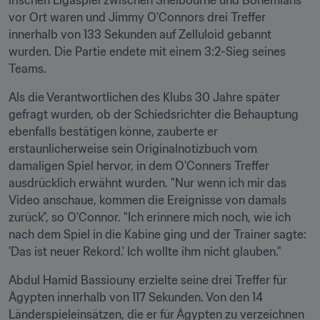
irischen Ligaspiel zwischen Shelbourne und Bohemians 
vor Ort waren und Jimmy O'Connors drei Treffer 
innerhalb von 133 Sekunden auf Zelluloid gebannt 
wurden. Die Partie endete mit einem 3:2-Sieg seines 
Teams.
Als die Verantwortlichen des Klubs 30 Jahre später 
gefragt wurden, ob der Schiedsrichter die Behauptung 
ebenfalls bestätigen könne, zauberte er 
erstaunlicherweise sein Originalnotizbuch vom 
damaligen Spiel hervor, in dem O'Conners Treffer 
ausdrücklich erwähnt wurden. "Nur wenn ich mir das 
Video anschaue, kommen die Ereignisse von damals 
zurück", so O'Connor. "Ich erinnere mich noch, wie ich 
nach dem Spiel in die Kabine ging und der Trainer sagte: 
'Das ist neuer Rekord.' Ich wollte ihm nicht glauben."
Abdul Hamid Bassiouny erzielte seine drei Treffer für 
Ägypten innerhalb von 117 Sekunden. Von den 14 
Länderspieleinsätzen, die er für Ägypten zu verzeichnen 