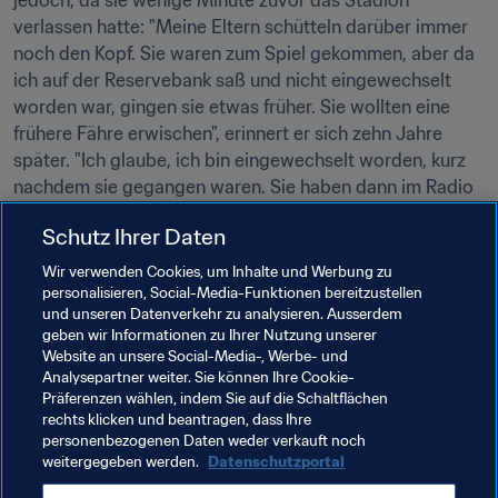
jedoch, da sie wenige Minute zuvor das Stadion 
verlassen hatte: "Meine Eltern schütteln darüber immer 
noch den Kopf. Sie waren zum Spiel gekommen, aber da 
ich auf der Reservebank saß und nicht eingewechselt 
worden war, gingen sie etwas früher. Sie wollten eine 
frühere Fähre erwischen", erinnert er sich zehn Jahre 
später. "Ich glaube, ich bin eingewechselt worden, kurz 
nachdem sie gegangen waren. Sie haben dann im Radio 
gehört, wie ein Tor nach dem anderen fiel. Sie haben sich 
Schutz Ihrer Daten
natürlich gefreut, waren gleichzeitig aber auch sehr 
enttäuscht."
Wir verwenden Cookies, um Inhalte und Werbung zu
personalisieren, Social-Media-Funktionen bereitzustellen
und unseren Datenverkehr zu analysieren. Ausserdem
Verwandte Themen
geben wir Informationen zu Ihrer Nutzung unserer
Website an unsere Social-Media-, Werbe- und
Analysepartner weiter. Sie können Ihre Cookie-
Argentina
Australia
Egypt
England
Präferenzen wählen, indem Sie auf die Schaltflächen
rechts klicken und beantragen, dass Ihre
Finland
Germany
Hungary
personenbezogenen Daten weder verkauft noch
weitergegeben werden.
Datenschutzportal
Republic of Ireland
Scotland
Sweden
CAF