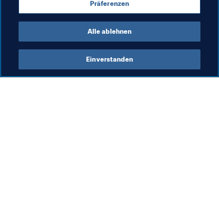
Präferenzen
AFC
UEFA
CONMEBOL
Alle ablehnen
Einverstanden
Was die FIFA macht
Besuchen Sie auch
Legal
Alle Nachrichten und 
Themen
Transfersystem
Berichte und 
Frauenfussball
Dokumente
Fussballförderung
FIFA-Stiftung
Innovation
FIFA Museum
Talentförderung
Stellen & Karriere