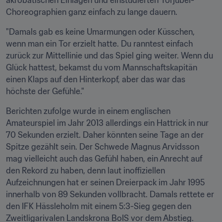
akrobatischen Einlagen und einstudierten Torjubel-
Choreographien ganz einfach zu lange dauern.
"Damals gab es keine Umarmungen oder Küsschen, 
wenn man ein Tor erzielt hatte. Du ranntest einfach 
zurück zur Mittellinie und das Spiel ging weiter. Wenn du 
Glück hattest, bekamst du vom Mannschaftskapitän 
einen Klaps auf den Hinterkopf, aber das war das 
höchste der Gefühle."
Berichten zufolge wurde in einem englischen 
Amateurspiel im Jahr 2013 allerdings ein Hattrick in nur 
70 Sekunden erzielt. Daher könnten seine Tage an der 
Spitze gezählt sein. Der Schwede Magnus Arvidsson 
mag vielleicht auch das Gefühl haben, ein Anrecht auf 
den Rekord zu haben, denn laut inoffiziellen 
Aufzeichnungen hat er seinen Dreierpack im Jahr 1995 
innerhalb von 89 Sekunden vollbracht. Damals rettete er 
den IFK Hässleholm mit einem 5:3-Sieg gegen den 
Zweitligarivalen Landskrona BoIS vor dem Abstieg. 