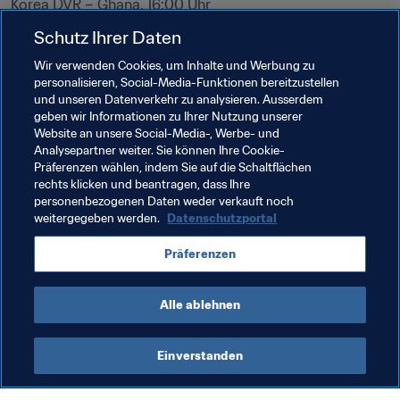
Korea DVR – Ghana, 16:00 Uhr

Japan – England, 19:00 Uhr
Schutz Ihrer Daten
(Alle Zeitangaben in Ortszeit)
Wir verwenden Cookies, um Inhalte und Werbung zu
personalisieren, Social-Media-Funktionen bereitzustellen
und unseren Datenverkehr zu analysieren. Ausserdem
Verwandte Themen
geben wir Informationen zu Ihrer Nutzung unserer
Website an unsere Social-Media-, Werbe- und
Analysepartner weiter. Sie können Ihre Cookie-
Turniere
Präferenzen wählen, indem Sie auf die Schaltflächen
rechts klicken und beantragen, dass Ihre
FIFA U-17-Frauen-Weltmeisterschaft Jordanien 2016
personenbezogenen Daten weder verkauft noch
weitergegeben werden.
Datenschutzportal
Concacaf
Germany
Mexico
Spain
Präferenzen
Venezuela
UEFA
CONMEBOL
Alle ablehnen
Einverstanden