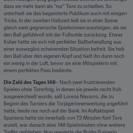
dass sie mehr kann als "nur" Tore zu schießen. So 
unterhielt sie das begeisterte Publikum auch mit einigen 
Tricks. In der zweiten Halbzeit ließ sie in einer Szene 
gleich zwei gegnerische Spielerinnen aussteigen, als sie 
den Ball gefühlvoll mit der Fußsohle zurückzog. Etwas 
früher hatte sie sich mit perfekter Ballbehandlung aus 
einer ausweglos scheinenden Situation befreit. Sie hob 
den Ball über den eigenen Kopf und hielt ihn dann noch 
ein wenig in der Luft, bevor sie eine Mitspielerin mit 
einem perfekten Pass bediente.
Die Zahl des Tages 148
– Nach zwei frustrierenden 
Spielen ohne Torerfolg, in denen sie jeweils recht früh 
ausgewechselt wurde, saß Lorena Navarro, die zu 
Beginn des Turniers die Torjägerinnenwertung angeführt 
hatte, heute nur noch auf der Bank. Im Auftaktspiel 
Spaniens hatte sie innerhalb von 73 Minuten fünf Tore 
erzielt, war danach aber 148 Spielminuten ohne weitere 
Treffer geblieben. Nun reagierte die 
Rojita
-Trainerin 