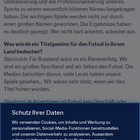
Globalisierung und die Professionalisierung unseres 
Sports zu einem wesentlich höheren Niveau beigetragen 
haben. Die wichtigen Spiele werden nicht nur durch 
einen großen Namen gewonnen. Die Ergebnisse haben 
es deutlich gezeigt: Wer nicht hart arbeitet, scheidet aus.
Was würde ein Titelgewinn für den Futsal in Ihrem 
Land bedeuten?
Skorovich
: Für Russland wäre es ein Riesenerfolg. Wir 
sind ein großes Sportland und wir lieben den Futsal. Die 
Medien berichten davon, viele Leute haben unsere 
Spiele gesehen… Wir wären sehr stolz, wenn wir den 
Titel hohen würden.
Giustozzi
: In Argentinien ist Futsal kein Geschäft oder 
Arbeit, es ist eine Leidenschaft. Was hier geschieht, wird 
Schutz Ihrer Daten
mit dem Herzen erlebt, deswegen würden wir 
Wir verwenden Cookies, um Inhalte und Werbung zu
übergroßes Glück empfinden. Darüber hinaus würde die 
personalisieren, Social-Media-Funktionen bereitzustellen
Professionalisierung im Futsal bei uns weiter 
und unseren Datenverkehr zu analysieren. Ausserdem
voranschreiten. Wir wären dann endgültig unter den 