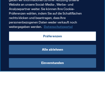
geben wir Informationen zu Ihrer Nutzung unserer
Großen im Land angekommen.
Website an unsere Social-Media-, Werbe- und
Analysepartner weiter. Sie können Ihre Cookie-
Präferenzen wählen, indem Sie auf die Schaltflächen
rechts klicken und beantragen, dass Ihre
Verwandte Themen
personenbezogenen Daten weder verkauft noch
weitergegeben werden.
Datenschutzportal
Turniere
Argentina
Russia
UEFA
Präferenzen
CONMEBOL
Alle ablehnen
Einverstanden
Was die FIFA macht
Besuchen Sie auch
Legal
Alle Nachrichten und 