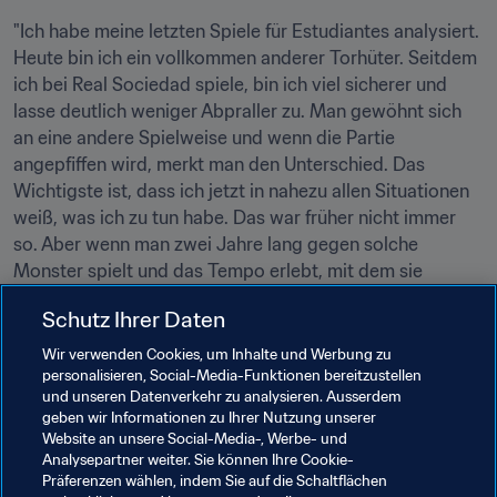
"Ich habe meine letzten Spiele für Estudiantes analysiert. 
Heute bin ich ein vollkommen anderer Torhüter. Seitdem 
ich bei Real Sociedad spiele, bin ich viel sicherer und 
lasse deutlich weniger Abpraller zu. Man gewöhnt sich 
an eine andere Spielweise und wenn die Partie 
angepfiffen wird, merkt man den Unterschied. Das 
Wichtigste ist, dass ich jetzt in nahezu allen Situationen 
weiß, was ich zu tun habe. Das war früher nicht immer 
so. Aber wenn man zwei Jahre lang gegen solche 
Monster spielt und das Tempo erlebt, mit dem sie 
spielen, dann wird man zu einem besseren Torhüter."
Schutz Ihrer Daten
Aus diesem Grund hofft er auf eine neue Chance, für sein 
Wir verwenden Cookies, um Inhalte und Werbung zu
Land spielen zu können: "Wenn sich diese Möglichkeit 
personalisieren, Social-Media-Funktionen bereitzustellen
noch einmal bieten sollte, werde ich sie mir keinesfalls 
und unseren Datenverkehr zu analysieren. Ausserdem
geben wir Informationen zu Ihrer Nutzung unserer
entgehen lassen."
Website an unsere Social-Media-, Werbe- und
Analysepartner weiter. Sie können Ihre Cookie-
Verwandte Dokumente
Präferenzen wählen, indem Sie auf die Schaltflächen