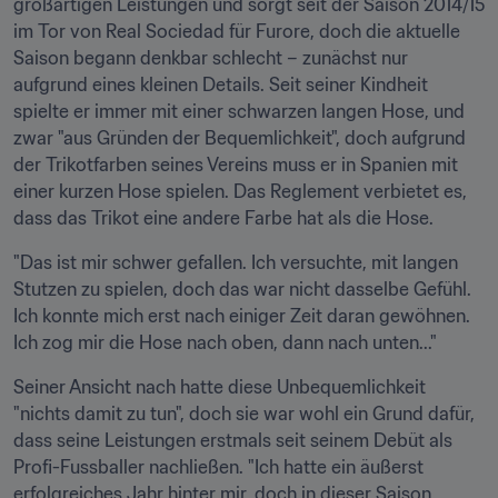
großartigen Leistungen und sorgt seit der Saison 2014/15 
im Tor von Real Sociedad für Furore, doch die aktuelle 
Saison begann denkbar schlecht – zunächst nur 
aufgrund eines kleinen Details. Seit seiner Kindheit 
spielte er immer mit einer schwarzen langen Hose, und 
zwar "aus Gründen der Bequemlichkeit", doch aufgrund 
der Trikotfarben seines Vereins muss er in Spanien mit 
einer kurzen Hose spielen. Das Reglement verbietet es, 
dass das Trikot eine andere Farbe hat als die Hose.
"Das ist mir schwer gefallen. Ich versuchte, mit langen 
Stutzen zu spielen, doch das war nicht dasselbe Gefühl. 
Ich konnte mich erst nach einiger Zeit daran gewöhnen. 
Ich zog mir die Hose nach oben, dann nach unten..."
Seiner Ansicht nach hatte diese Unbequemlichkeit 
"nichts damit zu tun", doch sie war wohl ein Grund dafür, 
dass seine Leistungen erstmals seit seinem Debüt als 
Profi-Fussballer nachließen. "Ich hatte ein äußerst 
erfolgreiches Jahr hinter mir, doch in dieser Saison 