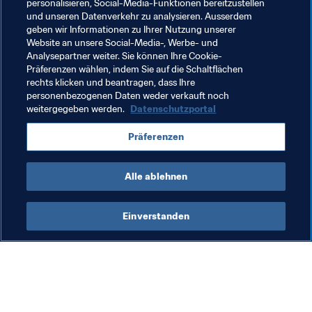
personalisieren, Social-Media-Funktionen bereitzustellen
und unseren Datenverkehr zu analysieren. Ausserdem
geben wir Informationen zu Ihrer Nutzung unserer
Website an unsere Social-Media-, Werbe- und
Analysepartner weiter. Sie können Ihre Cookie-
Präferenzen wählen, indem Sie auf die Schaltflächen
rechts klicken und beantragen, dass Ihre
personenbezogenen Daten weder verkauft noch
weitergegeben werden.
Datenschutzportal
Verwandte Themen
Präferenzen
Brazil
CONMEBOL
Alle ablehnen
Einverstanden
Was die FIFA macht
Besuchen Sie auch