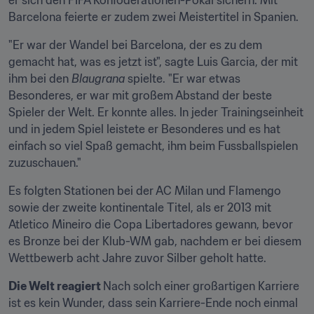
er sich den FIFA Konföderationen-Pokal sichern. Mit 
Barcelona feierte er zudem zwei Meistertitel in Spanien.
"Er war der Wandel bei Barcelona, der es zu dem 
gemacht hat, was es jetzt ist", sagte Luis Garcia, der mit 
ihm bei den 
Blaugrana 
spielte. "Er war etwas 
Besonderes, er war mit großem Abstand der beste 
Spieler der Welt. Er konnte alles. In jeder Trainingseinheit 
und in jedem Spiel leistete er Besonderes und es hat 
einfach so viel Spaß gemacht, ihm beim Fussballspielen 
zuzuschauen."
Es folgten Stationen bei der AC Milan und Flamengo 
sowie der zweite kontinentale Titel, als er 2013 mit 
Atletico Mineiro die Copa Libertadores gewann, bevor 
es Bronze bei der Klub-WM gab, nachdem er bei diesem 
Wettbewerb acht Jahre zuvor Silber geholt hatte.
Die Welt reagiert 
Nach solch einer großartigen Karriere 
ist es kein Wunder, dass sein Karriere-Ende noch einmal 