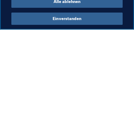
Alle ablehnen
Einverstanden
Was die FIFA macht
Besuchen Sie auch
Legal
Alle Nachrichten und 
Themen
Transfersystem
Berichte und 
Frauenfussball
Dokumente
Fussballförderung
FIFA-Stiftung
Innovation
FIFA Museum
Talentförderung
Stellen & Karriere
Organisation von Turnieren
Nachhaltigkeit