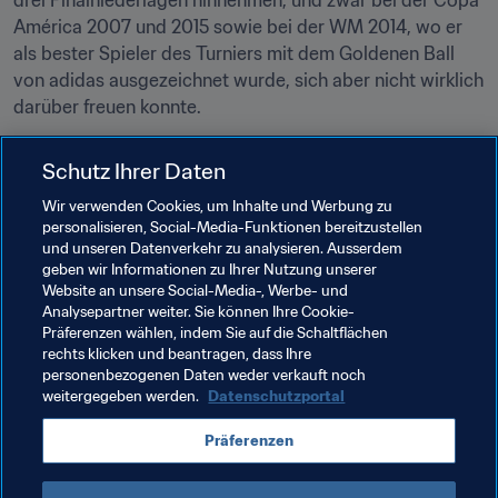
drei Finalniederlagen hinnehmen, und zwar bei der Copa 
América 2007 und 2015 sowie bei der WM 2014, wo er 
als bester Spieler des Turniers mit dem Goldenen Ball 
von adidas ausgezeichnet wurde, sich aber nicht wirklich 
darüber freuen konnte.
Wird sich das Blatt nun endlich wenden? "Unser 
Schutz Ihrer Daten
ursprüngliches Ziel war es, wieder ins Finale einzuziehen. 
Das haben wir geschafft. Wir haben unsere Sache vom 
Wir verwenden Cookies, um Inhalte und Werbung zu
personalisieren, Social-Media-Funktionen bereitzustellen
ersten Tag an sehr gut gemacht und stehen verdient im 
und unseren Datenverkehr zu analysieren. Ausserdem
Endspiel. Hoffentlich geht uns der Titel diesmal nicht 
geben wir Informationen zu Ihrer Nutzung unserer
durch die Lappen. Wir alle träumen davon, dass es 
Website an unsere Social-Media-, Werbe- und
endlich klappt. Wir haben es verdient, weil wir all die 
Analysepartner weiter. Sie können Ihre Cookie-
Präferenzen wählen, indem Sie auf die Schaltflächen
Jahre hart gearbeitet haben", so Messi abschließend.
rechts klicken und beantragen, dass Ihre
personenbezogenen Daten weder verkauft noch
weitergegeben werden.
Datenschutzportal
Verwandte Themen
Präferenzen
Argentina
CONMEBOL