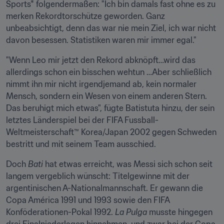
Sports* folgendermaßen: "Ich bin damals fast ohne es zu 
merken Rekordtorschütze geworden. Ganz 
unbeabsichtigt, denn das war nie mein Ziel, ich war nicht 
davon besessen. Statistiken waren mir immer egal."
"Wenn Leo mir jetzt den Rekord abknöpft…wird das 
allerdings schon ein bisschen wehtun …Aber schließlich 
nimmt ihn mir nicht irgendjemand ab, kein normaler 
Mensch, sondern ein Wesen von einem anderen Stern. 
Das beruhigt mich etwas", fügte Batistuta hinzu, der sein 
letztes Länderspiel bei der FIFA Fussball-
Weltmeisterschaft™ Korea/Japan 2002 gegen Schweden 
bestritt und mit seinem Team ausschied.
Doch 
Bati
 hat etwas erreicht, was Messi sich schon seit 
langem vergeblich wünscht: Titelgewinne mit der 
argentinischen A-Nationalmannschaft. Er gewann die 
Copa América 1991 und 1993 sowie den FIFA 
Konföderationen-Pokal 1992. 
La Pulga
 musste hingegen 