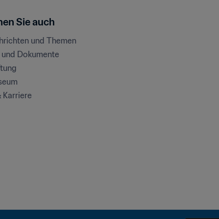
en Sie auch
chrichten und Themen
e und Dokumente
ftung
seum
& Karriere