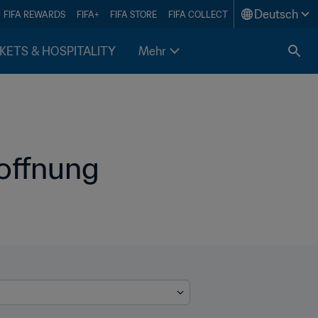
Deutsch
FIFA REWARDS
FIFA+
FIFA STORE
FIFA COLLECT
KETS & HOSPITALITY
Mehr
offnung 