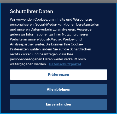
Schutz Ihrer Daten
Verwandte Themen
Wir verwenden Cookies, um Inhalte und Werbung zu
personalisieren, Social-Media-Funktionen bereitzustellen
Korea Republic
IR Iran
United Arab Emirates
und unseren Datenverkehr zu analysieren. Ausserdem
geben wir Informationen zu Ihrer Nutzung unserer
Saudi Arabia
Qatar
Japan
China PR
Website an unsere Social-Media-, Werbe- und
Analysepartner weiter. Sie können Ihre Cookie-
Thailand
India
Uzbekistan
Iraq
Präferenzen wählen, indem Sie auf die Schaltflächen
rechts klicken und beantragen, dass Ihre
Hong Kong, China
Malaysia
Jordan
personenbezogenen Daten weder verkauft noch
weitergegeben werden.
Datenschutzportal
Tajikistan
Singapore
Australia
Vietnam
Präferenzen
Philippines
Alle ablehnen
Einverstanden