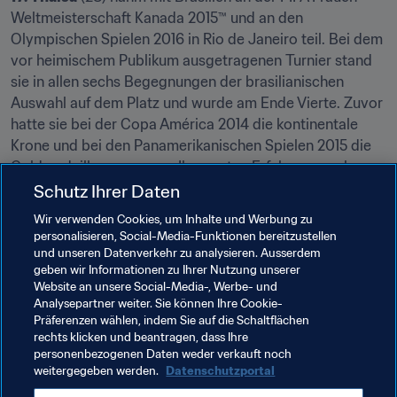
Weltmeisterschaft Kanada 2015™ und an den 
Olympischen Spielen 2016 in Rio de Janeiro teil. Bei dem 
vor heimischem Publikum ausgetragenen Turnier stand 
sie in allen sechs Begegnungen der brasilianischen 
Auswahl auf dem Platz und wurde am Ende Vierte. Zuvor 
hatte sie bei der Copa América 2014 die kontinentale 
Krone und bei den Panamerikanischen Spielen 2015 die 
Goldmedaille gewonnen. Ihre ersten Erfahrungen als 
Vereinsspielerin sammelte Thaisa beim FC Foz Cataratas 
Schutz Ihrer Daten
und bei Ferroviaria. Danach ging sie nach Schweden, um 
Wir verwenden Cookies, um Inhalte und Werbung zu
bei Tyresö FF zu unterschreiben. Inzwischen steht sie 
personalisieren, Social-Media-Funktionen bereitzustellen
erneut bei Ferroviaria unter Vertrag.
und unseren Datenverkehr zu analysieren. Ausserdem
geben wir Informationen zu Ihrer Nutzung unserer
Website an unsere Social-Media-, Werbe- und
Verwandte Themen
Analysepartner weiter. Sie können Ihre Cookie-
Präferenzen wählen, indem Sie auf die Schaltflächen
rechts klicken und beantragen, dass Ihre
Brazil
Denmark
Netherlands
New Zealand
personenbezogenen Daten weder verkauft noch
weitergegeben werden.
Datenschutzportal
Portugal
Saudi Arabia
Sweden
AFC