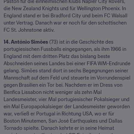
Paston für die einheimischen Klubs Napier City Rovers, 
die New Zealand Knights und für Wellington Phoenix. In 
England stand er bei Bradford City und beim FC Walsall 
unter Vertrag. Danach war er noch für den schottischen 
FC St. Johnstone aktiv.
14. António Simões
 (73) ist in die Geschichte des 
portugiesischen Fussballs eingegangen, als ihm 1966 in 
England mit dem dritten Platz das bislang beste 
Abschneiden seines Landes bei einer FIFA WM-Endrunde 
gelang. Simões stand dort in sechs Begegnungen seiner 
Mannschaft auf dem Feld und steuerte im Vorrundenspiel 
gegen Brasilien ein Tor bei. Nachdem er im Dress von 
Benfica Lissabon nicht weniger als zehn Mal 
Landesmeister, vier Mal portugiesischer Pokalsieger und 
ein Mal Europapokalsieger der Landesmeister geworden 
war, verließ er Portugal in Richtung USA, wo er für 
Boston Minutemen, San José Earthquakes und Dallas 
Tornado spielte. Danach kehrte er in seine Heimat 