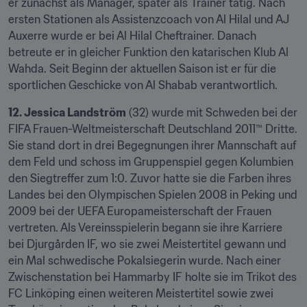
er zunächst als Manager, später als Trainer tätig. Nach 
ersten Stationen als Assistenzcoach von Al Hilal und AJ 
Auxerre wurde er bei Al Hilal Cheftrainer. Danach 
betreute er in gleicher Funktion den katarischen Klub Al 
Wahda. Seit Beginn der aktuellen Saison ist er für die 
sportlichen Geschicke von Al Shabab verantwortlich.
12. Jessica Landström
 (32) wurde mit Schweden bei der 
FIFA Frauen-Weltmeisterschaft Deutschland 2011™ Dritte. 
Sie stand dort in drei Begegnungen ihrer Mannschaft auf 
dem Feld und schoss im Gruppenspiel gegen Kolumbien 
den Siegtreffer zum 1:0. Zuvor hatte sie die Farben ihres 
Landes bei den Olympischen Spielen 2008 in Peking und 
2009 bei der UEFA Europameisterschaft der Frauen 
vertreten. Als Vereinsspielerin begann sie ihre Karriere 
bei Djurgården IF, wo sie zwei Meistertitel gewann und 
ein Mal schwedische Pokalsiegerin wurde. Nach einer 
Zwischenstation bei Hammarby IF holte sie im Trikot des 
FC Linköping einen weiteren Meistertitel sowie zwei 