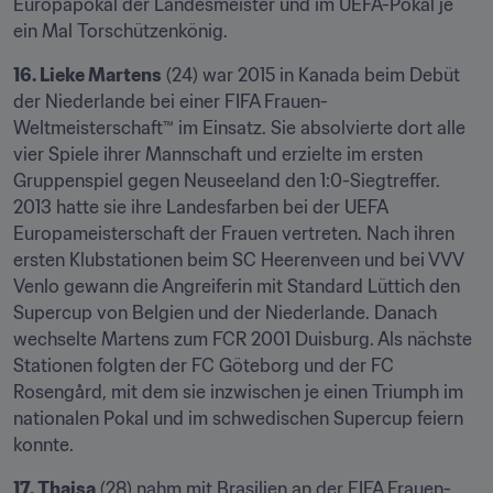
Europapokal der Landesmeister und im UEFA-Pokal je 
ein Mal Torschützenkönig.
16. Lieke Martens
 (24) war 2015 in Kanada beim Debüt 
der Niederlande bei einer FIFA Frauen-
Weltmeisterschaft™ im Einsatz. Sie absolvierte dort alle 
vier Spiele ihrer Mannschaft und erzielte im ersten 
Gruppenspiel gegen Neuseeland den 1:0-Siegtreffer. 
2013 hatte sie ihre Landesfarben bei der UEFA 
Europameisterschaft der Frauen vertreten. Nach ihren 
ersten Klubstationen beim SC Heerenveen und bei VVV 
Venlo gewann die Angreiferin mit Standard Lüttich den 
Supercup von Belgien und der Niederlande. Danach 
wechselte Martens zum FCR 2001 Duisburg. Als nächste 
Stationen folgten der FC Göteborg und der FC 
Rosengård, mit dem sie inzwischen je einen Triumph im 
nationalen Pokal und im schwedischen Supercup feiern 
konnte.
17. Thaisa
 (28) nahm mit Brasilien an der FIFA Frauen-