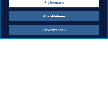
Präferenzen
UEFA
OFC
CONMEBOL
Alle ablehnen
Einverstanden
Was die FIFA macht
Besuchen Sie auch
Legal
Alle Nachrichten und 
Themen
Transfersystem
Berichte und 
Frauenfussball
Dokumente
Fussballförderung
FIFA-Stiftung
Innovation
FIFA Museum
Talentförderung
Stellen & Karriere