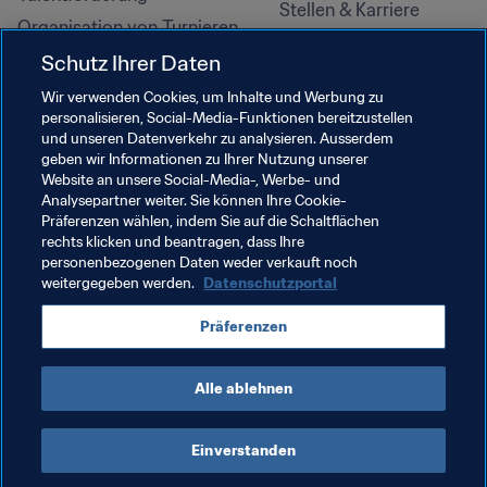
Stellen & Karriere
Organisation von Turnieren
Nachhaltigkeit
Schutz Ihrer Daten
Menschenrechte und 
Wir verwenden Cookies, um Inhalte und Werbung zu
Antidiskriminierung
personalisieren, Social-Media-Funktionen bereitzustellen
und unseren Datenverkehr zu analysieren. Ausserdem
Gesundheit und Medizin
geben wir Informationen zu Ihrer Nutzung unserer
Bildungsinitiativen
Website an unsere Social-Media-, Werbe- und
Analysepartner weiter. Sie können Ihre Cookie-
Präferenzen wählen, indem Sie auf die Schaltflächen
rechts klicken und beantragen, dass Ihre
personenbezogenen Daten weder verkauft noch
weitergegeben werden.
Datenschutzportal
Präferenzen
Alle ablehnen
NUTZUNGSBEDINGUNGEN
FIFA-DATENSCHUTZPORTAL
DOWNLOADS
COOKIE-EINSTELLUNGEN
Urheberrechte © 1994–2025 FIFA. Alle Rechte vorbehalten.
Einverstanden
Cookie Settings