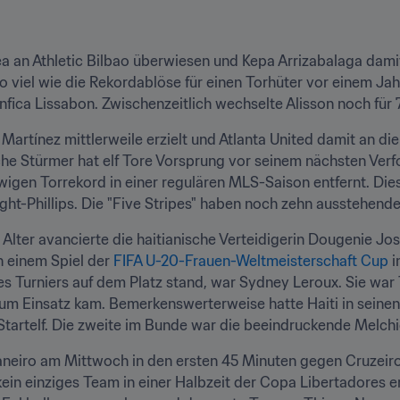
ea an Athletic Bilbao überwiesen und Kepa Arrizabalaga damit
o viel wie die Rekordablöse für einen Torhüter vor einem Jah
nfica Lissabon. Zwischenzeitlich wechselte Alisson noch für 
f Martínez mittlerweile erzielt und Atlanta United damit an d
sche Stürmer hat elf Tore Vorsprung vor seinem nächsten Verf
ewigen Torrekord in einer regulären MLS-Saison entfernt. Diese
t-Phillips. Die "Five Stripes" haben noch zehn ausstehende
Alter avancierte die haitianische Verteidigerin Dougenie Jos
in einem Spiel der 
FIFA U-20-Frauen-Weltmeisterschaft Cup
 
eses Turniers auf dem Platz stand, war Sydney Leroux. Sie war 1
m Einsatz kam. Bemerkenswerterweise hatte Haiti in seinen 
r Startelf. Die zweite im Bunde war die beeindruckende Melc
neiro am Mittwoch in den ersten 45 Minuten gegen Cruzeiro
kein einziges Team in einer Halbzeit der Copa Libertadores e