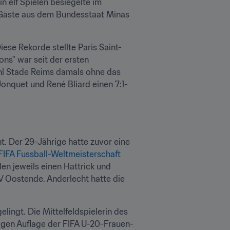
 elf Spielen besiegelte im 
 Gäste aus dem Bundesstaat Minas 
ese Rekorde stellte Paris Saint-
s" war seit der ersten 
hl Stade Reims damals ohne das 
nquet und René Bliard einen 7:1-
t. Der 29-Jährige hatte zuvor eine 
FIFA Fussball-Weltmeisterschaft 
en jeweils einen Hattrick und 
V Oostende. Anderlecht hatte die 
lingt. Die Mittelfeldspielerin des 
igen Auflage der FIFA U-20-Frauen-