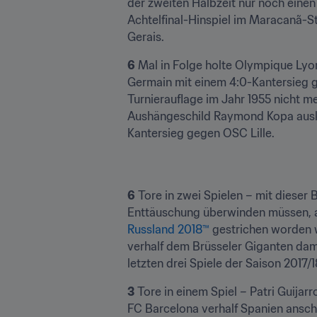
der zweiten Halbzeit nur noch einen
Achtelfinal-Hinspiel im Maracanã-S
Gerais.
6
 Mal in Folge holte Olympique Lyo
Germain mit einem 4:0-Kantersieg g
Turnierauflage im Jahr 1955 nicht 
Aushängeschild Raymond Kopa ausko
Kantersieg gegen OSC Lille.
6
 Tore in zwei Spielen – mit dieser 
Enttäuschung überwinden müssen, al
Russland 2018™
 gestrichen worden w
verhalf dem Brüsseler Giganten dami
letzten drei Spiele der Saison 2017/1
3
 Tore in einem Spiel – Patri Guijarr
FC Barcelona verhalf Spanien ansch