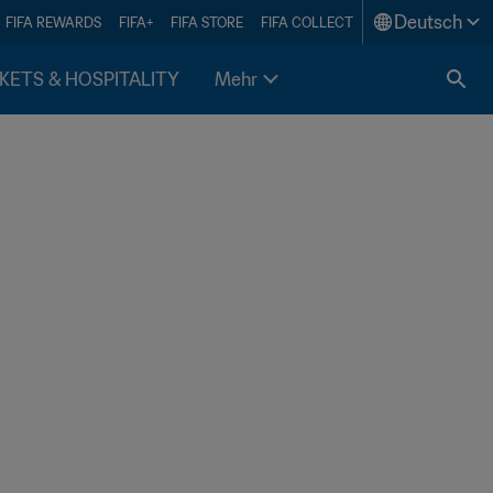
Deutsch
FIFA REWARDS
FIFA+
FIFA STORE
FIFA COLLECT
KETS & HOSPITALITY
Mehr