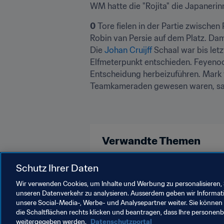
WM hatte die "Rojita" die Japaneri
0
 Tore fielen in der Partie zwisch
Robin van Persie auf dem Platz. Da
Die 
Johan Cruijff
 Schaal war bis let
Elfmeterpunkt entschieden. Feyenoo
Entscheidung herbeizuführen. Mark
Teamkameraden gewesen waren, saße
Verwandte Themen
Brazil
Haiti
France
Neth
Schutz Ihrer Daten
Wir verwenden Cookies, um Inhalte und Werbung zu personalisieren, 
unseren Datenverkehr zu analysieren. Ausserdem geben wir Informat
unsere Social-Media-, Werbe- und Analysepartner weiter. Sie können 
die Schaltflächen rechts klicken und beantragen, dass Ihre persone
weitergegeben werden.
Datenschutzportal