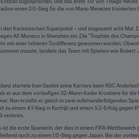
 Eckball zugesprochen, und das erste Tor von Thiago Neves in
tadion einen 2:0-Sieg für die von Mano Menezes trainierten
n den französischen Superpokal – und insgesamt acht Mal. Di
egen AS Monaco in Shenzhen ein. Die "Trophée des Champion
mehr mit einer höheren Tordifferenz gewonnen worden. Obwo
mmen musste, landete das Team mit Spielern wie Robert Jo
Bilanz startete Ivan Santini seine Karriere beim RSC Anderlech
s er aus dem vorläufigen 32-Mann-Kader Kroatiens für die 
ar. Nun erzielte er gleich in zwei aufeinanderfolgenden Spiel
t zu einem 4:1-Sieg in Kortrijk und einem 5:2-Erfolg gegen K
8 verloren.
o ist die erste Spanierin, der dies in einem FIFA-Wettbewerb ge
ließend noch zu einem 1:0-Sieg gegen Japan. Bei der vorher