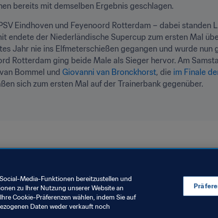
nnen bereits mit demselben Ergebnis geschlagen.
en PSV Eindhoven und Feyenoord Rotterdam – dabei standen L
mit endete der Niederländische Supercup zum ersten Mal übe
ztes Jahr nie ins Elfmeterschießen gegangen und wurde nun g
rd Rotterdam ging beide Male als Sieger hervor. Am Samstag 
 van Bommel und 
Giovanni van Bronckhorst
, die 
im Finale d
n sich zum ersten Mal auf der Trainerbank gegenüber.
erlands
Argentina
England
Belgium
Croatia
Spain
Social-Media-Funktionen bereitzustellen und
Präfer
ionen zu Ihrer Nutzung unserer Website an
Ihre Cookie-Präferenzen wählen, indem Sie auf
nbezogenen Daten weder verkauft noch