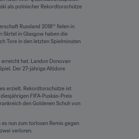
ki als polnischer Rekordtorschütze 
rschaft Russland 2018™ fielen in 
 Skrtel in Glasgow haben die 
h Tore in den letzten Spielminuten 
ke erreicht hat. Landon Donovan 
piel. Der 27-jährige Altidore 
s erzielt. Rekordtorschütze ist 
diesjährigen FIFA-Puskás-Preis 
 Frankreich den Goldenen Schuh von 
is es nun zum torlosen Remis gegen 
 zwei verloren.