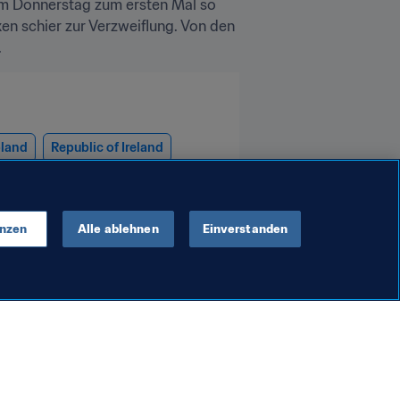
am Donnerstag zum ersten Mal so 
xen schier zur Verzweiflung. Von den 
.
land
Republic of Ireland
enzen
Alle ablehnen
Einverstanden