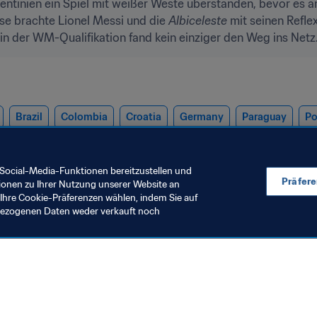
gentinien ein Spiel mit weißer Weste überstanden, bevor es 
se brachte Lionel Messi und die 
Albiceleste
 mit seinen Refle
 in der WM-Qualifikation fand kein einziger den Weg ins Netz
Brazil
Colombia
Croatia
Germany
Paraguay
Po
UEFA
Concacaf
CONMEBOL
Social-Media-Funktionen bereitzustellen und
Präfer
ionen zu Ihrer Nutzung unserer Website an
Ihre Cookie-Präferenzen wählen, indem Sie auf
nbezogenen Daten weder verkauft noch
en Sie auch