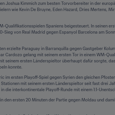
en Joshua Kimmich zum besten Torvorbereiter in der europäi
pielern wie Kevin De Bruyne, Eden Hazard, Dries Mertens, Mir
WM-Qualifikationsspielen Spaniens beigesteuert. In seinen er
 2:0-Sieg von Real Madrid gegen Espanyol Barcelona am Sonnta
uten erzielte Paraguay in Barranquilla gegen Gastgeber Kolu
r Cardozo gelang mit seinem ersten Tor in einem WM-Qualifi
it seinem ersten Länderspieltor überhaupt dafür sorgte, da
beln konnte.
ic im ersten Playoff-Spiel gegen Syrien den gleichen Pfosten
in die interkontinentale Playoff-Runde mit einem 1:1-Unentsc
 in den ersten 20 Minuten der Partie gegen Moldau und damit 