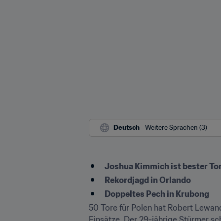
Deutsch
 - Weitere Sprachen (3)
Joshua Kimmich ist bester Tor
Rekordjagd in Orlando
Doppeltes Pech in Krubong
50 Tore für Polen hat Robert Lewando
Einsätze. Der 29-jährige Stürmer sc