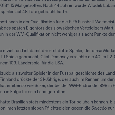
2018™ 15 Mal getroffen. Nach 44 Jahren wurde Wlodek Lubans
rspielen auf 48 Tore gebracht hatte.
ottlands in der Qualifikation für die FIFA Fussball-Weltmeiste
nk des späten Eigentors des slowakischen Verteidigers Martin
 in der WM-Qualifikation nicht weniger als acht Punkte durc
e erzielt und ist damit der erst dritte Spieler, der diese Mar
 111 Spiele gebraucht, Clint Dempsey erreichte die 40 im 112. S
nem 109. Länderspiel für die USA.
ukic als zweiter Spieler in der Fussballgeschichte des Lande
Finnland drückte der 31-Jährige, der auch im Rennen um den 
it hat er ebenso wie Suker, der bei der WM-Endrunde 1998 in
n in Folge für sein Land getroffen.
 hatte Brasilien stets mindestens ein Tor bejubeln können, b
on ihren letzten sieben Pflichtspielen gegen die 
Seleção
 nur