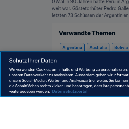
0 Mal in 90 Jahren hatte Peru in Ar
weit war. Gästetorhüter Pedro Galle
letzten 73 Schüssen der Argentinier
Verwandte Themen
Argentina
Australia
Bolivia
Scotland
Syria
USA
AFC
Schutz Ihrer Daten
Wir verwenden Cookies, um Inhalte und Werbung zu personalisieren, 
unseren Datenverkehr zu analysieren. Ausserdem geben wir Informat
unsere Social-Media-, Werbe- und Analysepartner weiter. Sie können 
die Schaltflächen rechts klicken und beantragen, dass Ihre persone
weitergegeben werden.
Datenschutzportal
Was die FIFA macht
Besuch