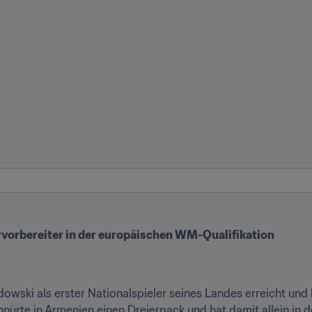
vorbereiter in der europäischen WM-Qualifikation 
wski als erster Nationalspieler seines Landes erreicht und b
hnürte in Armenien einen Dreierpack und hat damit allein in 