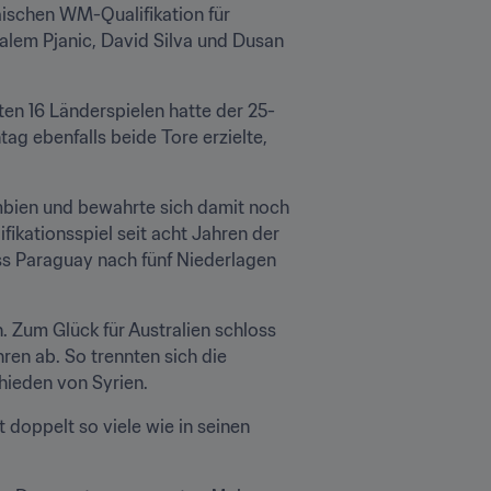
schen WM-Qualifikation für 
alem Pjanic, David Silva und Dusan 
sten 16 Länderspielen hatte der 25-
g ebenfalls beide Tore erzielte, 
mbien und bewahrte sich damit noch 
kationsspiel seit acht Jahren der 
ss Paraguay nach fünf Niederlagen 
. Zum Glück für Australien schloss 
Robbie Kruse einen Spielzug über 13 Stationen mit seinem ersten Länderspieltor seit fast drei Jahren ab. So trennten sich die 
hieden von Syrien.
doppelt so viele wie in seinen 