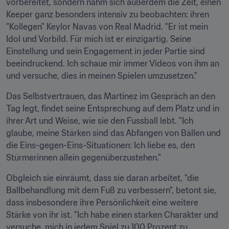
vorbereitet, sondern nahm sich außerdem die Zeit, einen 
Keeper ganz besonders intensiv zu beobachten: ihren 
"Kollegen" Keylor Navas von Real Madrid. "Er ist mein 
Idol und Vorbild. Für mich ist er einzigartig. Seine 
Einstellung und sein Engagement in jeder Partie sind 
beeindruckend. Ich schaue mir immer Videos von ihm an 
und versuche, dies in meinen Spielen umzusetzen."
Das Selbstvertrauen, das Martinez im Gespräch an den 
Tag legt, findet seine Entsprechung auf dem Platz und in 
ihrer Art und Weise, wie sie den Fussball lebt. "Ich 
glaube, meine Stärken sind das Abfangen von Bällen und 
die Eins-gegen-Eins-Situationen: Ich liebe es, den 
Stürmerinnen allein gegenüberzustehen."
Obgleich sie einräumt, dass sie daran arbeitet, "die 
Ballbehandlung mit dem Fuß zu verbessern", betont sie, 
dass insbesondere ihre Persönlichkeit eine weitere 
Stärke von ihr ist. "Ich habe einen starken Charakter und 
versuche, mich in jedem Spiel zu 100 Prozent zu 