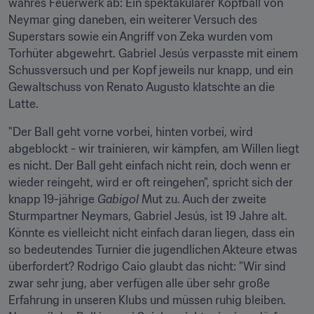
wahres Feuerwerk ab: Ein spektakulärer Kopfball von 
Neymar ging daneben, ein weiterer Versuch des 
Superstars sowie ein Angriff von Zeka wurden vom 
Torhüter abgewehrt. Gabriel Jesús verpasste mit einem 
Schussversuch und per Kopf jeweils nur knapp, und ein 
Gewaltschuss von Renato Augusto klatschte an die 
Latte.
"Der Ball geht vorne vorbei, hinten vorbei, wird 
abgeblockt - wir trainieren, wir kämpfen, am Willen liegt 
es nicht. Der Ball geht einfach nicht rein, doch wenn er 
wieder reingeht, wird er oft reingehen", spricht sich der 
knapp 19-jährige 
Gabigol
 Mut zu. Auch der zweite 
Sturmpartner Neymars, Gabriel Jesús, ist 19 Jahre alt. 
Könnte es vielleicht nicht einfach daran liegen, dass ein 
so bedeutendes Turnier die jugendlichen Akteure etwas 
überfordert? Rodrigo Caio glaubt das nicht: "Wir sind 
zwar sehr jung, aber verfügen alle über sehr große 
Erfahrung in unseren Klubs und müssen ruhig bleiben. 