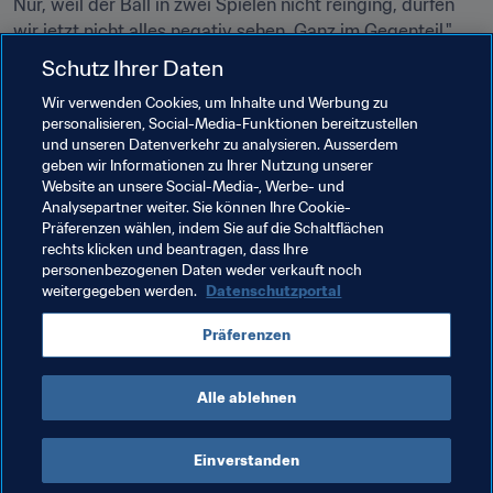
Nur, weil der Ball in zwei Spielen nicht reinging, dürfen 
wir jetzt nicht alles negativ sehen. Ganz im Gegenteil."
Schutz Ihrer Daten
Gabriel Jesús, der gegen Südafrika den Torwart schon 
geschlagen hatte, aber am Pfosten scheiterte, hört auf 
Wir verwenden Cookies, um Inhalte und Werbung zu
personalisieren, Social-Media-Funktionen bereitzustellen
seinen Teamkameraden. "Ich weiß nicht genau, warum 
und unseren Datenverkehr zu analysieren. Ausserdem
wir nicht gewinnen, aber Portugal hat die EURO 
geben wir Informationen zu Ihrer Nutzung unserer
gewonnen, obwohl sie die ersten beiden Partien 
Website an unsere Social-Media-, Werbe- und
unentschieden gespielt haben. Es ist noch nichts 
Analysepartner weiter. Sie können Ihre Cookie-
Präferenzen wählen, indem Sie auf die Schaltflächen
verloren."
rechts klicken und beantragen, dass Ihre
personenbezogenen Daten weder verkauft noch
weitergegeben werden.
Datenschutzportal
Verwandte Themen
Präferenzen
Brazil
Iraq
AFC
CONMEBOL
Alle ablehnen
Einverstanden