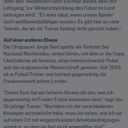
unter den Teilnehmern setzt Escobar darauf, dass der 
Lehrgang "zur Weiterentwicklung des Futsal im Land 
beitragen wird". "Es wäre ideal, wenn unsere Spieler 
noch wettbewerbsfähiger würden. Es gibt hier so viele 
Talente, die wir als Trainer bislang nicht genutzt haben."
Auf einer anderen Ebene
Der Uruguayer Jorge Seré spielte als Torhüter bei 
Nacional Montevideo, einem Verein, mit dem er die Copa 
Libertadores de América, einen Interkontinental-Pokal 
und die uruguayische Meisterschaft gewann. Seit 2004 
ist er Futsal-Trainer und betreut gegenwärtig die 
Frauenauswahl seines Landes.
"Dieser Kurs hat ein höheres Niveau als das, was ich 
gegenwärtig im Frauen-Futsal anwenden kann", sagt der 
55-jährige Trainer. "Nachdem ich die verschiedenen 
Konzepte verinnerlicht habe, muss ich sehen, wie ich sie 
auf einen Ort mit eingeschränkten Arbeitsbedingungen 
umsetze, an dem sie fast nicht anwendbar sind."