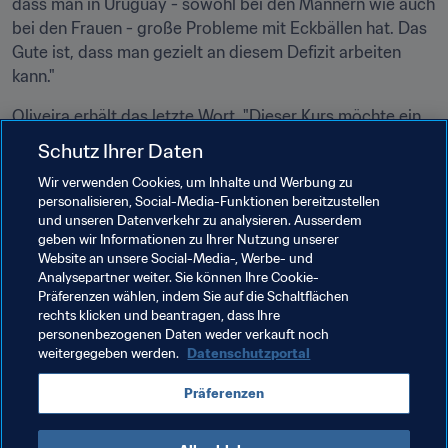
dass man in Uruguay - sowohl bei den Männern wie auch 
bei den Frauen - große Probleme mit Eckbällen hat. Das 
Gute ist, dass man gezielt an diesem Defizit arbeiten 
kann."
Oliveira erhält das letzte Wort. "Dieser Kurs möchte ein 
südamerikanisches Arbeitsmodell entwerfen, unter 
Schutz Ihrer Daten
Berücksichtigung der jeweiligen Besonderheiten. Um das 
Wir verwenden Cookies, um Inhalte und Werbung zu
zu entwickeln, müssen wir unsere Ideen austauschen. 
personalisieren, Social-Media-Funktionen bereitzustellen
Dieser Austausch darf jedoch nicht im Abstand von vier 
und unseren Datenverkehr zu analysieren. Ausserdem
Jahren stattfinden. Wir müssen unbedingt den 
geben wir Informationen zu Ihrer Nutzung unserer
eingeschlagenen Weg fortsetzen."
Website an unsere Social-Media-, Werbe- und
Analysepartner weiter. Sie können Ihre Cookie-
Präferenzen wählen, indem Sie auf die Schaltflächen
rechts klicken und beantragen, dass Ihre
Verwandte Themen
personenbezogenen Daten weder verkauft noch
weitergegeben werden.
Datenschutzportal
Technische Studiengruppe (TSG)
Turniere
Präferenzen
Brazil
Colombia
Uruguay
CONMEBOL