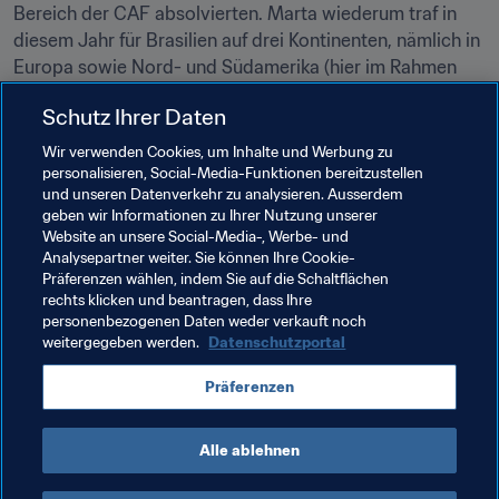
Bereich der CAF absolvierten. Marta wiederum traf in 
diesem Jahr für Brasilien auf drei Kontinenten, nämlich in 
Europa sowie Nord- und Südamerika (hier im Rahmen 
von Rio 2016). Melanie Behringer erzielte ihre fünf 
Schutz Ihrer Daten
Länderspieltore des Jahres alle beim Olympischen 
Fussballturnier der Frauen, allerdings verstreut über das 
Wir verwenden Cookies, um Inhalte und Werbung zu
riesige Land in vier verschiedenen Stadien.
personalisieren, Social-Media-Funktionen bereitzustellen
und unseren Datenverkehr zu analysieren. Ausserdem
geben wir Informationen zu Ihrer Nutzung unserer
Verwandte Dokumente
Website an unsere Social-Media-, Werbe- und
Analysepartner weiter. Sie können Ihre Cookie-
Präferenzen wählen, indem Sie auf die Schaltflächen
rechts klicken und beantragen, dass Ihre
Verwandte Themen
personenbezogenen Daten weder verkauft noch
weitergegeben werden.
Datenschutzportal
Brazil
Germany
USA
UEFA
Concacaf
Präferenzen
CONMEBOL
Alle ablehnen