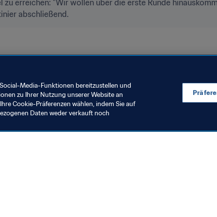
iel zu erreichen: "Wir wollen über die erste Runde hinauskom
inier abschließend.
sia
Thailand
CAF
AFC
UEFA
Concacaf
Social-Media-Funktionen bereitzustellen und
Präfer
ionen zu Ihrer Nutzung unserer Website an
Ihre Cookie-Präferenzen wählen, indem Sie auf
nbezogenen Daten weder verkauft noch
en Sie auch
chrichten und Themen
e und Dokumente