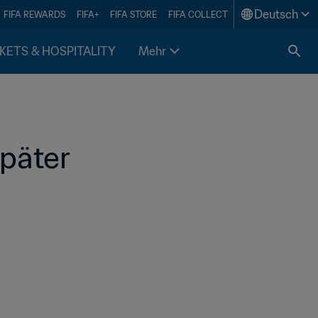
Deutsch
FIFA REWARDS
FIFA+
FIFA STORE
FIFA COLLECT
KETS & HOSPITALITY
Mehr
päter