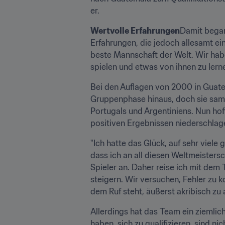
er.
Wertvolle Erfahrungen
Damit began
Erfahrungen, die jedoch allesamt ei
beste Mannschaft der Welt. Wir habe
spielen und etwas von ihnen zu lern
Bei den Auflagen von 2000 in Guatem
Gruppenphase hinaus, doch sie samm
Portugals und Argentiniens. Nun hoff
positiven Ergebnissen niederschla
"Ich hatte das Glück, auf sehr viele
dass ich an all diesen Weltmeistersc
Spieler an. Daher reise ich mit de
steigern. Wir versuchen, Fehler zu k
dem Ruf steht, äußerst akribisch zu 
Allerdings hat das Team ein ziemlich
haben, sich zu qualifizieren, sind 