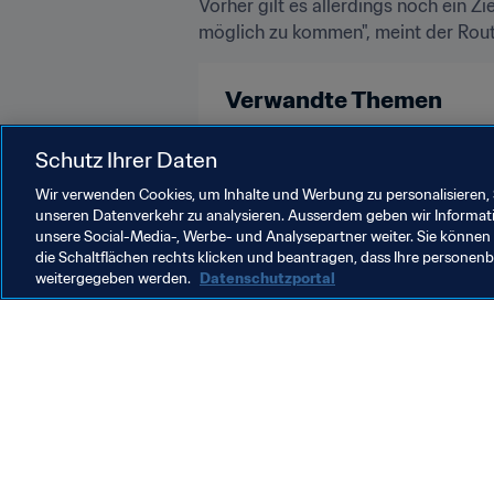
Vorher gilt es allerdings noch ein Z
möglich zu kommen", meint der Rout
Verwandte Themen
Turniere
Cuba
Egypt
Rus
Schutz Ihrer Daten
Wir verwenden Cookies, um Inhalte und Werbung zu personalisieren, 
unseren Datenverkehr zu analysieren. Ausserdem geben wir Informat
unsere Social-Media-, Werbe- und Analysepartner weiter. Sie können 
die Schaltflächen rechts klicken und beantragen, dass Ihre persone
weitergegeben werden.
Datenschutzportal
Was die FIFA macht
Besuch
Legal
Alle Na
Transfersystem
Bericht