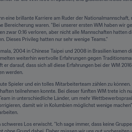
n eine brillante Karriere am Ruder der Nationalmannschaft, 
ne Bereicherung waren. "Bei unserer ersten WM haben wir geg
n zwar 0:16 verloren, aber nicht alle Mannschaften hatten di
en. Dieses Privileg hatten nur sehr wenige Teams."
ala, 2004 in Chinese Taipei und 2008 in Brasilien kamen die
elten weiterhin wertvolle Erfahrungen gegen Traditionsman
t er darauf, dass sich all diese Erfahrungen bei der WM 2016 
gen werden.
 gute Spieler und ein tolles Mitarbeiterteam zählen zu können.
haften teilnehmen konnte. Bei dieser fünften WM trete ich nun
m Team in unterschiedliche Länder, um mehr Wettbewerbspra
orrigieren, damit wir in Kolumbien möglichst wenige machen", 
arbeiten.
 schweres Los erwischt. "Ich sage immer, dass keine Gruppe ein
nicht ohne Grund dabei. Daher müssen wir uns gut vorbereiten 