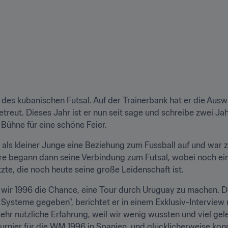
es kubanischen Futsal. Auf der Trainerbank hat er die Auswa
etreut. Dieses Jahr ist er nun seit sage und schreibe zwei J
 Bühne für eine schöne Feier.
 als kleiner Junge eine Beziehung zum Fussball auf und war zu
hre begann dann seine Verbindung zum Futsal, wobei noch ein
zte, die noch heute seine große Leidenschaft ist.
wir 1996 die Chance, eine Tour durch Uruguay zu machen. Do
 Systeme gegeben", berichtet er in einem Exklusiv-Interview 
sehr nützliche Erfahrung, weil wir wenig wussten und viel gele
rnier für die WM 1996 in Spanien, und glücklicherweise konn