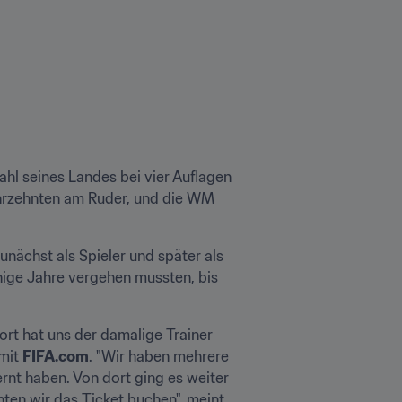
hl seines Landes bei vier Auflagen 
ahrzehnten am Ruder, und die WM 
nächst als Spieler und später als 
ige Jahre vergehen mussten, bis 
rt hat uns der damalige Trainer 
mit 
FIFA.com
. "Wir haben mehrere 
rnt haben. Von dort ging es weiter 
ten wir das Ticket buchen", meint 