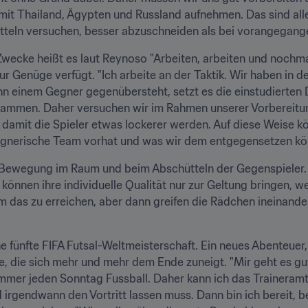
mit Thailand, Ägypten und Russland aufnehmen. Das sind all
itteln versuchen, besser abzuschneiden als bei vorangegange
wecke heißt es laut Reynoso "Arbeiten, arbeiten und nochmal
r Genüge verfügt. "Ich arbeite an der Taktik. Wir haben in de
 einem Gegner gegenübersteht, setzt es die einstudierten Di
mmen. Daher versuchen wir im Rahmen unserer Vorbereitung
 damit die Spieler etwas lockerer werden. Auf diese Weise kö
nerische Team vorhat und was wir dem entgegensetzen könne
 Bewegung im Raum und beim Abschütteln der Gegenspieler. U
r können ihre individuelle Qualität nur zur Geltung bringen, 
 das zu erreichen, aber dann greifen die Rädchen ineinande
 fünfte FIFA Futsal-Weltmeisterschaft. Ein neues Abenteuer, Zi
e, die sich mehr und mehr dem Ende zuneigt. "Mir geht es gut
h immer jeden Sonntag Fussball. Daher kann ich das Traineramt
gendwann den Vortritt lassen muss. Dann bin ich bereit, bei a