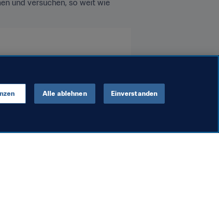
men und versuchen, so weit wie 
enzen
Alle ablehnen
Einverstanden