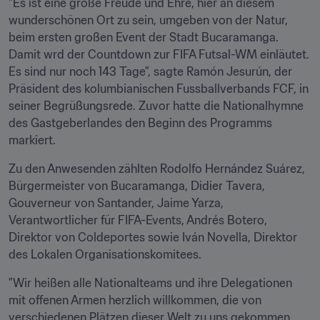
"Es ist eine große Freude und Ehre, hier an diesem 
wunderschönen Ort zu sein, umgeben von der Natur, 
beim ersten großen Event der Stadt Bucaramanga. 
Damit wrd der Countdown zur FIFA Futsal-WM einläutet. 
Es sind nur noch 143 Tage", sagte Ramón Jesurún, der 
Präsident des kolumbianischen Fussballverbands FCF, in 
seiner Begrüßungsrede. Zuvor hatte die Nationalhymne 
des Gastgeberlandes den Beginn des Programms 
markiert.
Zu den Anwesenden zählten Rodolfo Hernández Suárez, 
Bürgermeister von Bucaramanga, Didier Tavera, 
Gouverneur von Santander, Jaime Yarza, 
Verantwortlicher für FIFA-Events, Andrés Botero, 
Direktor von Coldeportes sowie Iván Novella, Direktor 
des Lokalen Organisationskomitees.
"Wir heißen alle Nationalteams und ihre Delegationen 
mit offenen Armen herzlich willkommen, die von 
verschiedenen Plätzen dieser Welt zu uns gekommen 