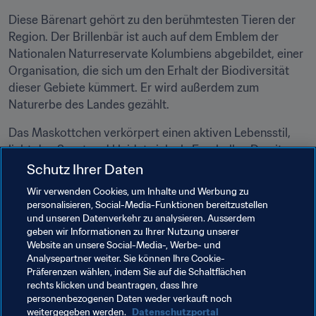
Diese Bärenart gehört zu den berühmtesten Tieren der 
Region. Der Brillenbär ist auch auf dem Emblem der 
Nationalen Naturreservate Kolumbiens abgebildet, einer 
Organisation, die sich um den Erhalt der Biodiversität 
dieser Gebiete kümmert. Er wird außerdem zum 
Naturerbe des Landes gezählt.
Das Maskottchen verkörpert einen aktiven Lebensstil, 
liebt den Sport und kleidet sich als Fussballer. Damit 
steht er sinnbildlich für die Freude, die das 
Schutz Ihrer Daten
Fussballspielen bereitet. Außerdem ist der Brillenbär 
Wir verwenden Cookies, um Inhalte und Werbung zu
friedlich, intelligent und geschickt. Diese Qualitäten 
personalisieren, Social-Media-Funktionen bereitzustellen
machen ihn zum perfekten Botschafter für dieses Turnier 
und unseren Datenverkehr zu analysieren. Ausserdem
geben wir Informationen zu Ihrer Nutzung unserer
und die Dynamik des Futsals allgemein.
Website an unsere Social-Media-, Werbe- und
Analysepartner weiter. Sie können Ihre Cookie-
Verwandte Dokumente
Präferenzen wählen, indem Sie auf die Schaltflächen
rechts klicken und beantragen, dass Ihre
personenbezogenen Daten weder verkauft noch
weitergegeben werden.
Datenschutzportal