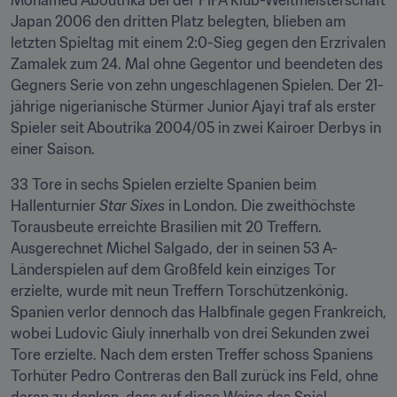
Mohamed Aboutrika bei der FIFA Klub-Weltmeisterschaft 
Japan 2006 den dritten Platz belegten, blieben am 
letzten Spieltag mit einem 2:0-Sieg gegen den Erzrivalen 
Zamalek zum 24. Mal ohne Gegentor und beendeten des 
Gegners Serie von zehn ungeschlagenen Spielen. Der 21-
jährige nigerianische Stürmer Junior Ajayi traf als erster 
Spieler seit Aboutrika 2004/05 in zwei Kairoer Derbys in 
einer Saison.
33 Tore in sechs Spielen erzielte Spanien beim 
Hallenturnier 
Star Sixes
 in London. Die zweithöchste 
Torausbeute erreichte Brasilien mit 20 Treffern. 
Ausgerechnet Michel Salgado, der in seinen 53 A-
Länderspielen auf dem Großfeld kein einziges Tor 
erzielte, wurde mit neun Treffern Torschützenkönig. 
Spanien verlor dennoch das Halbfinale gegen Frankreich, 
wobei Ludovic Giuly innerhalb von drei Sekunden zwei 
Tore erzielte. Nach dem ersten Treffer schoss Spaniens 
Torhüter Pedro Contreras den Ball zurück ins Feld, ohne 