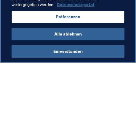
weitergegeben werden.
Datenschutzportal
Sweden
USA
CAF
UEFA
Concacaf
Präferenzen
CONMEBOL
Alle ablehnen
Einverstanden
Was die FIFA macht
Besuchen Sie auch
Legal
Alle Nachrichten und 
Themen
Transfersystem
Berichte und 
Frauenfussball
Dokumente
Fussballförderung
FIFA-Stiftung