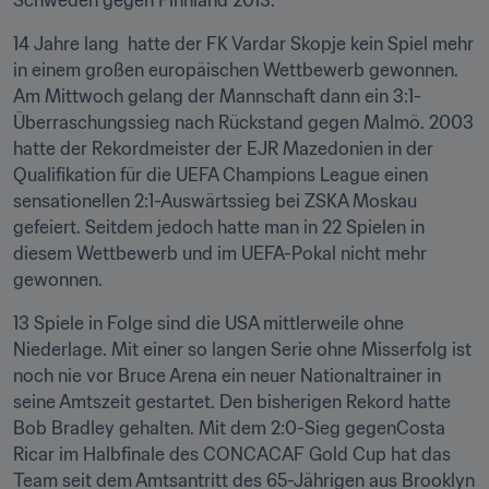
Schweden gegen Finnland 2013.
14 Jahre lang  hatte der FK Vardar Skopje kein Spiel mehr 
in einem großen europäischen Wettbewerb gewonnen. 
Am Mittwoch gelang der Mannschaft dann ein 3:1-
Überraschungssieg nach Rückstand gegen Malmö. 2003 
hatte der Rekordmeister der EJR Mazedonien in der 
Qualifikation für die UEFA Champions League einen 
sensationellen 2:1-Auswärtssieg bei ZSKA Moskau 
gefeiert. Seitdem jedoch hatte man in 22 Spielen in 
diesem Wettbewerb und im UEFA-Pokal nicht mehr 
gewonnen.
13 Spiele in Folge sind die USA mittlerweile ohne 
Niederlage. Mit einer so langen Serie ohne Misserfolg ist 
noch nie vor Bruce Arena ein neuer Nationaltrainer in 
seine Amtszeit gestartet. Den bisherigen Rekord hatte 
Bob Bradley gehalten. Mit dem 2:0-Sieg gegenCosta 
Ricar im Halbfinale des CONCACAF Gold Cup hat das 
Team seit dem Amtsantritt des 65-Jährigen aus Brooklyn 