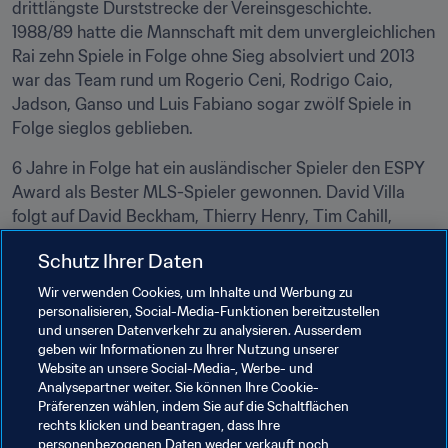
drittlängste Durststrecke der Vereinsgeschichte. 
1988/89 hatte die Mannschaft mit dem unvergleichlichen 
Rai zehn Spiele in Folge ohne Sieg absolviert und 2013 
war das Team rund um Rogerio Ceni, Rodrigo Caio, 
Jadson, Ganso und Luis Fabiano sogar zwölf Spiele in 
Folge sieglos geblieben.
6 Jahre in Folge hat ein ausländischer Spieler den ESPY 
Award als Bester MLS-Spieler gewonnen. David Villa 
folgt auf David Beckham, Thierry Henry, Tim Cahill, 
Robbie Keane und Sebastian Giovinco. In den ersten 
Schutz Ihrer Daten
sechs Jahren hatte der U.S.-Amerikaner Landon 
Donovan die Auszeichnung fünf Mal gewonnen.
Wir verwenden Cookies, um Inhalte und Werbung zu
personalisieren, Social-Media-Funktionen bereitzustellen
und unseren Datenverkehr zu analysieren. Ausserdem
Verwandte Themen
geben wir Informationen zu Ihrer Nutzung unserer
Website an unsere Social-Media-, Werbe- und
Analysepartner weiter. Sie können Ihre Cookie-
Brazil
Egypt
England
France
Präferenzen wählen, indem Sie auf die Schaltflächen
rechts klicken und beantragen, dass Ihre
North Macedonia
Nigeria
Scotland
Spain
personenbezogenen Daten weder verkauft noch