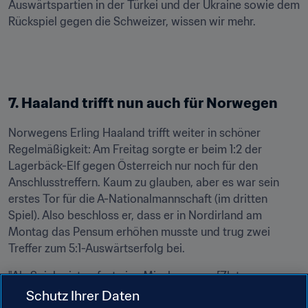
Auswärtspartien in der Türkei und der Ukraine sowie dem 
Rückspiel gegen die Schweizer, wissen wir mehr.
7. Haaland trifft nun auch für Norwegen
Norwegens Erling Haaland trifft weiter in schöner 
Regelmäßigkeit: Am Freitag sorgte er beim 1:2 der 
Lagerbäck-Elf gegen Österreich nur noch für den 
Anschlusstreffern. Kaum zu glauben, aber es war sein 
erstes Tor für die A-Nationalmannschaft (im dritten 
Spiel). Also beschloss er, dass er in Nordirland am 
Montag das Pensum erhöhen musste und trug zwei 
Treffer zum 5:1-Auswärtserfolg bei.
"Als Spieler ist er fast eine Mischung aus [Zlatan 
Ibrahimovic und Henrik Larsson]", sagte Nationaltrainer 
Schutz Ihrer Daten