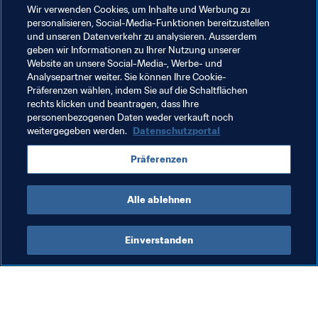
Lars Lagerbäck kürzlich gegenüber FIFA.com
. "Ich kann 
Wir verwenden Cookies, um Inhalte und Werbung zu
auf jeden Fall sagen, dass er sehr bescheiden ist, obwohl 
personalisieren, Social-Media-Funktionen bereitzustellen
für ihn in den vergangenen Jahren alles unglaublich 
und unseren Datenverkehr zu analysieren. Ausserdem
geben wir Informationen zu Ihrer Nutzung unserer
schnell gegangen ist."
Website an unsere Social-Media-, Werbe- und
Analysepartner weiter. Sie können Ihre Cookie-
Präferenzen wählen, indem Sie auf die Schaltflächen
rechts klicken und beantragen, dass Ihre
personenbezogenen Daten weder verkauft noch
weitergegeben werden.
Datenschutzportal
8. Wenn du lange im Ausland lebst, ändert 
sich dein Vorname
Präferenzen
Alle ablehnen
Einverstanden