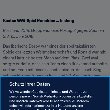
Bestes WM-Spiel Ronaldos … bislang
Russland 2018, Gruppenphase: Portugal gegen Spanien 
3:3, 15. Juni 2018
Das iberische Derby war eines der spektakulärsten 
Spiele der letzten Weltmeisterschaft und Ronald war mit 
einem Hattrick bester Mann auf dem Platz. Zwei Mal 
sorgte er dafür, dass sein Team einen Rückstand aufholte 
und am Ende mit einem Unentschieden, das nach Sieg 
schmeckte, ins Turnier in Russland 2018 gestartet war.
Schutz Ihrer Daten
In seiner 14. WM-Partie zeigte er seine bislang 
kompletteste Leistung und riss sein Team mit. Zunächst 
Wir verwenden Cookies, um Inhalte und Werbung zu
personalisieren, Social-Media-Funktionen bereitzustellen
wurde er im Strafraum gefoult und verwandelte den 
und unseren Datenverkehr zu analysieren. Ausserdem
Elfmeter selbst, dann nutzte er einen Fehler von David de 
geben wir Informationen zu Ihrer Nutzung unserer
Gea zum zweiten Treffer und in der 88. Minute, als die 