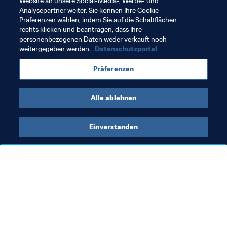
Website an unsere Social-Media-, Werbe- und
Spanier schon vom Sieg träumten, setzte er einen 
Analysepartner weiter. Sie können Ihre Cookie-
Präferenzen wählen, indem Sie auf die Schaltflächen
Freistoß genau in den Winkel.
rechts klicken und beantragen, dass Ihre
personenbezogenen Daten weder verkauft noch
weitergegeben werden.
Datenschutzportal
Verwandte Themen
Präferenzen
Portugal
Alle ablehnen
Einverstanden
Was die FIFA macht
Besuchen Sie auch
Legal
Alle Nachrichten und 
Themen
Transfersystem