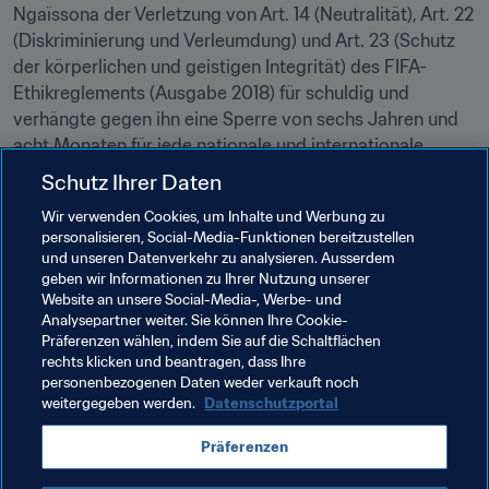
Ngaïssona der Verletzung von Art. 14 (Neutralität), Art. 22 
(Diskriminierung und Verleumdung) und Art. 23 (Schutz 
der körperlichen und geistigen Integrität) des FIFA-
Ethikreglements (Ausgabe 2018) für schuldig und 
verhängte gegen ihn eine Sperre von sechs Jahren und 
acht Monaten für jede nationale und internationale 
Fussballtätigkeit (administrativ, sportlich und 
Schutz Ihrer Daten
anderweitig). Zudem wurde gegen ihn eine Geldstrafe 
Wir verwenden Cookies, um Inhalte und Werbung zu
von CHF 500 000 ausgesprochen.
personalisieren, Social-Media-Funktionen bereitzustellen
und unseren Datenverkehr zu analysieren. Ausserdem
Der Entscheid wurde Patrice-Edouard Ngaïssona heute 
geben wir Informationen zu Ihrer Nutzung unserer
mit Inkrafttreten der Sperre mitgeteilt und auf 
Website an unsere Social-Media-, Werbe- und
legal.fifa.com veröffentlicht. Hier gelangen Sie direkt 
Analysepartner weiter. Sie können Ihre Cookie-
Präferenzen wählen, indem Sie auf die Schaltflächen
zum Entscheid.
rechts klicken und beantragen, dass Ihre
personenbezogenen Daten weder verkauft noch
weitergegeben werden.
Datenschutzportal
Verwandte Themen
Präferenzen
Recht
Organisation