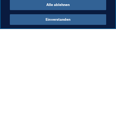
Alle ablehnen
Einverstanden
Was die FIFA macht
Besuchen Sie auch
Legal
Alle Nachrichten und 
Themen
Transfersystem
Berichte und 
Frauenfussball
Dokumente
Fussballförderung
FIFA-Stiftung
Innovation
FIFA Museum
Talentförderung
Stellen & Karriere
Organisation von Turnieren
Nachhaltigkeit