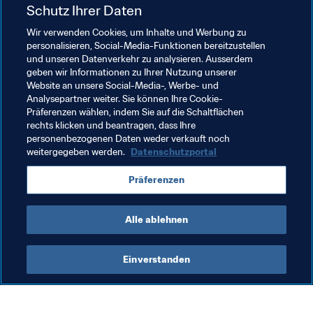
verhängte gegen ihn eine lebenslange Sperre für alle 
Schutz Ihrer Daten
nationalen und internationalen Fussballtätigkeiten 
Wir verwenden Cookies, um Inhalte und Werbung zu
(administrativ, sportlich und anderweitig). Zudem wurde 
personalisieren, Social-Media-Funktionen bereitzustellen
gegen ihn eine Geldstrafe von CHF 1 Million 
und unseren Datenverkehr zu analysieren. Ausserdem
ausgesprochen.
geben wir Informationen zu Ihrer Nutzung unserer
Website an unsere Social-Media-, Werbe- und
Der Entscheid wurde Luis Chiriboga heute mit 
Analysepartner weiter. Sie können Ihre Cookie-
Präferenzen wählen, indem Sie auf die Schaltflächen
Inkrafttreten der Sperre mitgeteilt.
rechts klicken und beantragen, dass Ihre
personenbezogenen Daten weder verkauft noch
weitergegeben werden.
Datenschutzportal
Verwandte Themen
Präferenzen
Organisation
Alle ablehnen
Einverstanden