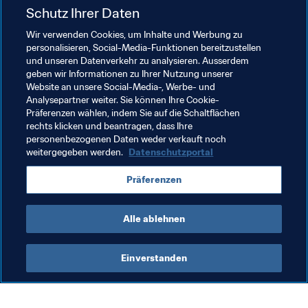
Juli 2021 bis zum 30. Juni 2022 abdeckt. Weitere 
Schutz Ihrer Daten
Informationen zum Fussballgericht sind 
hier
 zu finden.

Wir verwenden Cookies, um Inhalte und Werbung zu
personalisieren, Social-Media-Funktionen bereitzustellen
und unseren Datenverkehr zu analysieren. Ausserdem
geben wir Informationen zu Ihrer Nutzung unserer
Website an unsere Social-Media-, Werbe- und
Analysepartner weiter. Sie können Ihre Cookie-
Präferenzen wählen, indem Sie auf die Schaltflächen
rechts klicken und beantragen, dass Ihre
Verwandte Themen
personenbezogenen Daten weder verkauft noch
weitergegeben werden.
Datenschutzportal
Fussballgericht
Recht
Organisation
Brazil
Präferenzen
CONMEBOL
Alle ablehnen
Einverstanden