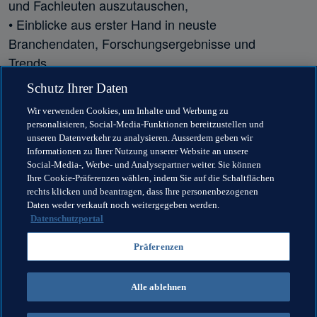
und Fachleuten auszutauschen,

• Einblicke aus erster Hand in neuste 
Branchendaten, Forschungsergebnisse und 
Trends,

• praxisbezogene, interaktive Präsentationen, 
Schutz Ihrer Daten
Analysen und Diskussionen von Fallstudien
Wir verwenden Cookies, um Inhalte und Werbung zu
personalisieren, Social-Media-Funktionen bereitzustellen und
unseren Datenverkehr zu analysieren. Ausserdem geben wir
Informationen zu Ihrer Nutzung unserer Website an unsere
Social-Media-, Werbe- und Analysepartner weiter. Sie können
Ihre Cookie-Präferenzen wählen, indem Sie auf die Schaltflächen
rechts klicken und beantragen, dass Ihre personenbezogenen
Verwandte Themen
Daten weder verkauft noch weitergegeben werden.
Datenschutzportal
Recht
Bildung
Organisation
Organisation
Präferenzen
Argentina
CONMEBOL
Alle ablehnen