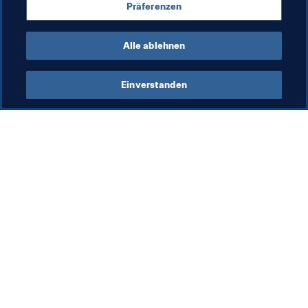
Präferenzen
Alle ablehnen
Innovation
Einverstanden
Sch
FI
Sc
Pi