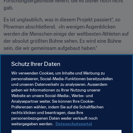
Forschungsergebnisse liefern, die es bisher noch nicht 
gab.
Es ist unglaublich, was in diesem Projekt passiert“, so 
Plowman abschließend.  «In wenigen Augenblicken 
werden die Menschen einige der weltbesten Athleten auf 
der absolut größten Bühne sehen. Es wird eine Bühne 
sein, die wir gemeinsam aufgebaut haben.“
Schutz Ihrer Daten
Verwandte Themen
Wir verwenden Cookies, um Inhalte und Werbung zu
personalisieren, Social-Media-Funktionen bereitzustellen
Organisation von Turnieren
Innovation
und unseren Datenverkehr zu analysieren. Ausserdem
geben wir Informationen zu Ihrer Nutzung unserer
Organisation
Website an unsere Social-Media-, Werbe- und
Analysepartner weiter. Sie können Ihre Cookie-
FIFA Fussball-Weltmeisterschaft 2026™
USA
Präferenzen wählen, indem Sie auf die Schaltflächen
rechts klicken und beantragen, dass Ihre
Concacaf
Mexico
Canada
personenbezogenen Daten weder verkauft noch
weitergegeben werden.
Datenschutzportal