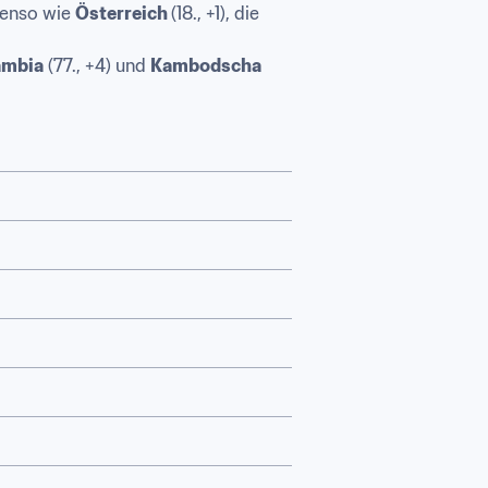
benso wie 
Österreich 
(18., +1), die 
ambia
 (77., +4) und 
Kambodscha