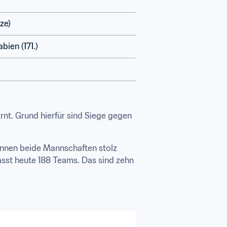
ze) 
bien (171.) 
(103., +8) hat sich am stärksten verbessert und ist nicht mehr weit von den Top 100 entfernt. Grund hierfür sind Siege gegen 
können beide Mannschaften stolz 
asst heute 188 Teams. Das sind zehn 