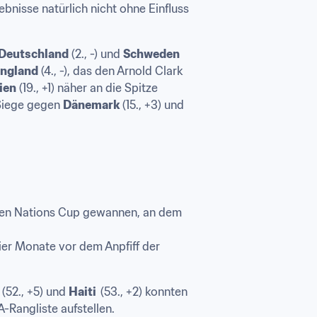
sse natürlich nicht ohne Einfluss 
Deutschland
 (2., -) und 
Schweden 
ngland
 (4., -), das den Arnold Clark 
ien
 (19., +1) näher an die Spitze 
Siege gegen 
Dänemark
 (15., +3) und 
m den Nations Cup gewannen, an dem 
vier Monate vor dem Anpfiff der 
 
(52., +5) und 
Haiti  
(53., +2) konnten 
-Rangliste aufstellen. 