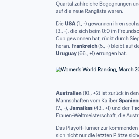
Quartal zahlreiche Begegnungen und
auf die neue Rangliste waren. 
Die 
USA
 (1., -) gewannen ihren sech
(3., -), die sich beim 0:0 im Freunds
Cup gewonnen hat, rückt durch Sie
heran. 
Frankreich 
(5., -) bleibt au
Uruguay
 (66., +1) errungen hat.
Australien
 (10., +2) ist zurück in
Mannschaften vom Kaliber 
Spanien
(7., -), 
Jamaikas
 (43., +1) und der T
s
Frauen-Weltmeisterschaft, die Aust
Das Playoff-Turnier zur kommenden 
sich nicht nur die letzten Plätze sic