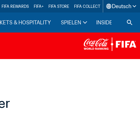
Deutsch
FIFA REWARDS
FIFA+
FIFA STORE
FIFA COLLECT
KETS & HOSPITALITY
SPIELEN
INSIDE FIFA
er 