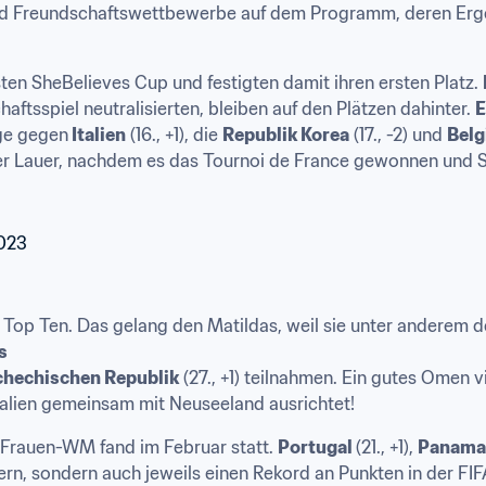
 Freundschaftswettbewerbe auf dem Programm, deren Ergebni
sten SheBelieves Cup und festigten damit ihren ersten Platz. 
chaftsspiel neutralisierten, bleiben auf den Plätzen dahinter. 
E
ge gegen
 Italien
 (16., +1), die 
Republik Korea
 (17., -2) und 
Belg
f der Lauer, nachdem es das Tournoi de France gewonnen und 
 den Top Ten. Das gelang den Matildas, weil sie unter andere
s 
chechischen Republik
 (27., +1) teilnahmen. Ein gutes Omen 
ralien gemeinsam mit Neuseeland ausrichtet! 
Frauen-WM fand im Februar statt. 
Portugal 
(21., +1), 
Panama
hern, sondern auch jeweils einen Rekord an Punkten in der FIFA