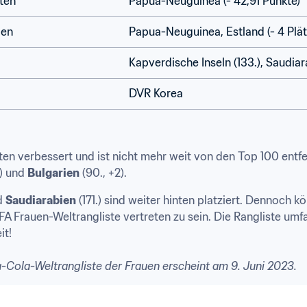
ten
Papua-Neuguinea (- 42,91 Punkte) 
gen
Papua-Neuguinea, Estland (- 4 Plät
Kapverdische Inseln (133.), Saudiara
DVR Korea 
2) und 
Bulgarien
 (90., +2).  
d 
Saudiarabien
 (171.) sind weiter hinten platziert. Dennoch 
IFA Frauen-Weltrangliste vertreten zu sein. Die Rangliste umf
!  

Cola-Weltrangliste der Frauen erscheint am 9. Juni 2023. 