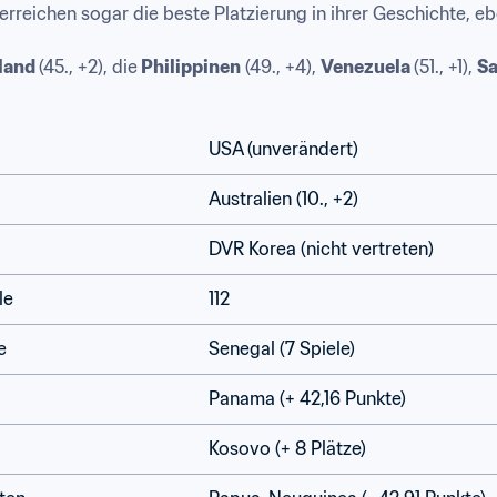
reichen sogar die beste Platzierung in ihrer Geschichte, e
land 
(45., +2), die
 Philippinen
 (49., +4), 
Venezuela 
(51., +1), 
S
USA (unverändert)
Australien (10., +2) 
DVR Korea (nicht vertreten) 
le
112
e
Senegal (7 Spiele) 
Panama (+ 42,16 Punkte) 
Kosovo (+ 8 Plätze)