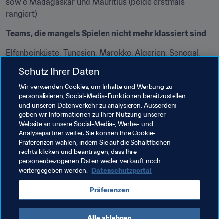
sowie Madagaskar und Mauritius (beide erstmals 
rangiert)
Teams, die mangels Spielen nicht mehr klassiert sind 
Elfenbeinküste, Tunesien, Marokko, Algerien, Senegal, 
Guinea und Burkina Faso
Schutz Ihrer Daten
Wir verwenden Cookies, um Inhalte und Werbung zu
Verwandte Themen
personalisieren, Social-Media-Funktionen bereitzustellen
und unseren Datenverkehr zu analysieren. Ausserdem
geben wir Informationen zu Ihrer Nutzung unserer
Weltrangliste (Frauen)
FIFA-Weltrangliste
Website an unsere Social-Media-, Werbe- und
Analysepartner weiter. Sie können Ihre Cookie-
Australia
Brazil
France
Kosovo
Präferenzen wählen, indem Sie auf die Schaltflächen
rechts klicken und beantragen, dass Ihre
Madagascar
Mauritius
Northern Ireland
personenbezogenen Daten weder verkauft noch
weitergegeben werden.
Datenschutzportal
Republic of Ireland
Spain
USA
CAF
Präferenzen
AFC
UEFA
Concacaf
CONMEBOL
Alle ablehnen