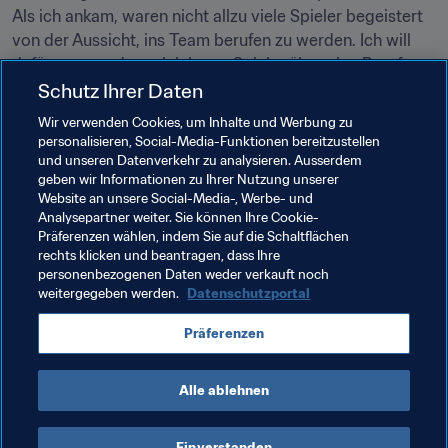
Als ich ankam, waren nicht allzu viele Spieler begeistert 
von der Aussicht, ins Team berufen zu werden. Ich will 
dafür sorgen, dass sich junge Spieler über eine Berufung 
Schutz Ihrer Daten
freuen und dies ihren Erfolgshunger weckt. Das sind 
erstmal nur kleine Ziele, aber in meinen Augen sind sie 
Wir verwenden Cookies, um Inhalte und Werbung zu
sehr wichtig."
personalisieren, Social-Media-Funktionen bereitzustellen
und unseren Datenverkehr zu analysieren. Ausserdem
Geht man nach der aktuellen Situation, stehen die 
geben wir Informationen zu Ihrer Nutzung unserer
Website an unsere Social-Media-, Werbe- und
Zeichen dafür mehr als gut.
Analysepartner weiter. Sie können Ihre Cookie-
Präferenzen wählen, indem Sie auf die Schaltflächen
rechts klicken und beantragen, dass Ihre
Verwandte Themen
personenbezogenen Daten weder verkauft noch
weitergegeben werden.
Datenschutzportal
Weltrangliste (Männer)
FIFA-Weltrangliste
Präferenzen
Grenada
Alle ablehnen
Einverstanden